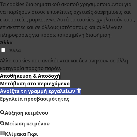
Τα cookies διαφημιστικού σκοπού χρησιμοποιούνται για
να παρέχουν στους επισκέπτες σχετικές διαφημίσεις και
εκστρατείες μάρκετινγκ. Αυτά τα cookies ιχνηλατούν τους
επισκέπτες και σε άλλους ιστότοπους και συλλέγουν
πληροφορίες για προσωποποιημένη διαφήμιση.
Άλλα
Άλλα
Άλλα cookies που αναλύονται και δεν ανήκουν σε άλλη
κατηγορία προς το παρόν.
Αποθήκευση & Αποδοχή
Μετάβαση στο περιεχόμενο
Ανοίξτε τη γραμμή εργαλείων
Εργαλεία προσβασιμότητας
Αύξηση κειμένου
Μείωση κειμένου
Κλίμακα Γκρι