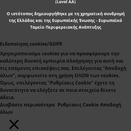
Ο ιστότοπος δημιουργήθηκε με τη χρηματική συνδρομή
της Ελλάδας και της Ευρωπαϊκής Ένωσης - Ευρωπαϊκό
Ταμείο Περιφερειακής Ανάπτυξης
Ειδοποίηση cookies/GDPR
Χρησιμοποιούμε cookies για να προσφέρουμε την
καλύτερη δυνατή εμπειρία πλοήγησης για αυτή και
τις επόμενες επισκέψεις σας. Επιλέγοντας “Αποδοχή
όλων”, συμφωνείτε στη χρήση ΟΛΩΝ των cookies.
Όμως, επιλέγοντας "Ρυθμίσεις Cookie" έχετε τη
δυνατότητα να ελέγξετε σε ποια στοιχεία δίνετε
άδεια.
Διαβάστε περισσότερα
Ρυθμίσεις Cookie
Αποδοχή
όλων