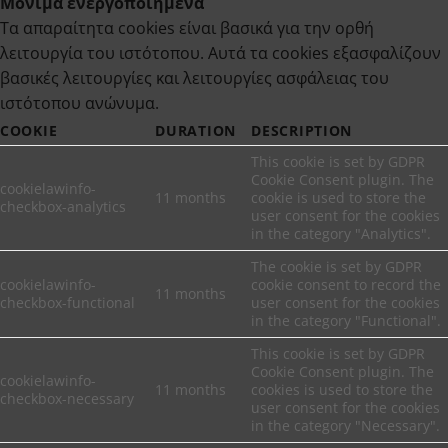
Μόνιμα ενεργοποιημένα
Τα απαραίτητα cookies είναι βασικά για την ορθή
λειτουργία του ιστότοπου. Αυτά τα cookies εξασφαλίζουν
βασικές λειτουργίες και λειτουργίες ασφάλειας του
ιστότοπου ανώνυμα.
COOKIE
DURATION
DESCRIPTION
This cookie is set by GDPR
Cookie Consent plugin. The
cookielawinfo-
11 months
cookie is used to store the
checkbox-analytics
user consent for the cookies
in the category "Analytics".
The cookie is set by GDPR
cookielawinfo-
cookie consent to record the
11 months
checkbox-functional
user consent for the cookies
in the category "Functional".
This cookie is set by GDPR
Cookie Consent plugin. The
cookielawinfo-
11 months
cookies is used to store the
checkbox-necessary
user consent for the cookies
in the category "Necessary".