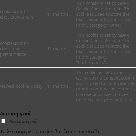
This cookie is set by GDPR
Cookie Consent plugin. The
cookielawinfo-
11 months
cookie is used to store the
checkbox-others
user consent for the cookies
in the category "Other.
This cookie is set by GDPR
Cookie Consent plugin. The
cookielawinfo-
cookie is used to store the
checkbox-
11 months
user consent for the cookies
performance
in the category
"Performance".
The cookie is set by the
GDPR Cookie Consent plugin
and is used to store whether
viewed_cookie_policy
11 months
or not user has consented to
the use of cookies. It does
not store any personal data.
Λειτουργικά
Λειτουργικά
Τα λειτουργικά cookies βοηθούν την εκτέλεση