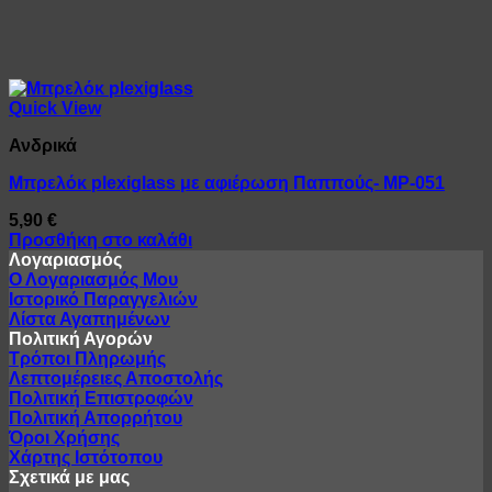
Quick View
Ανδρικά
Μπρελόκ plexiglass με αφιέρωση Παππούς- MP-051
5,90
€
Προσθήκη στο καλάθι
Λογαριασμός
Ο Λογαριασμός Μου
Ιστορικό Παραγγελιών
Λίστα Αγαπημένων
Πολιτική Αγορών
Τρόποι Πληρωμής
Λεπτομέρειες Αποστολής
Πολιτική Επιστροφών
Πολιτική Απορρήτου
Όροι Χρήσης
Χάρτης Ιστότοπου
Σχετικά με μας