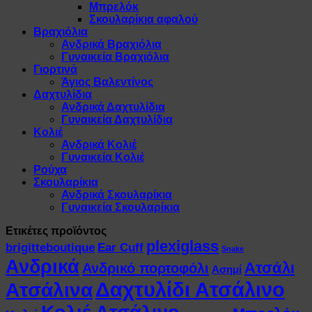
Μπρελόκ
Σκουλαρίκια αφαλού
Βραχιόλια
Ανδρικά Βραχιόλια
Γυναικεία Βραχιόλια
Γιορτινά
Άγιος Βαλεντίνος
Δαχτυλίδια
Ανδρικά Δαχτυλίδια
Γυναικεία Δαχτυλίδια
Κολιέ
Ανδρικά Κολιέ
Γυναικεία Κολιέ
Ρούχα
Σκουλαρίκια
Ανδρικά Σκουλαρίκια
Γυναικεία Σκουλαρίκια
Ετικέτες προϊόντος
plexiglass
brigitteboutique
Ear Cuff
Snake
Ανδρικά
Ατσάλι
Ανδρικό πορτοφόλι
Ασημί
Δαχτυλίδι Ατσάλινο
Ατσάλινα