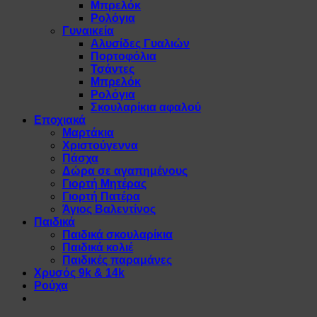
Μπρελόκ
Ρολόγια
Γυναικεία
Αλυσίδες Γυαλιών
Πορτοφόλια
Τσάντες
Μπρελόκ
Ρολόγια
Σκουλαρίκια αφαλού
Εποχιακά
Μαρτάκια
Χριστούγεννα
Πάσχα
Δώρα σε αγαπημένους
Γιορτή Μητέρας
Γιορτή Πατέρα
Άγιος Βαλεντίνος
Παιδικά
Παιδικά σκουλαρίκια
Παιδικά κολιέ
Παιδικές παραμάνες
Χρυσός 9k & 14k
Ρούχα