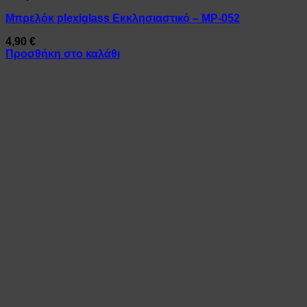
Μπρελόκ plexiglass Εκκλησιαστικό – MP-052
4,90
€
Προσθήκη στο καλάθι