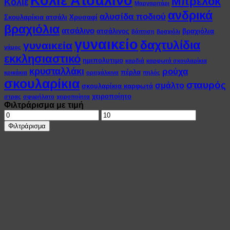
Κολιέ Ατσάλινο
Μπρελόκ
Κολιέ
Μαργαριτάρι
ανδρικά
αλυσίδα ποδιού
Σκουλαρίκια ατσάλι
Χρυσαφί
βραχιόλια
ατσάλινο
ατσάλινος
βραχιόλια
βάπτιση
βραχιόλι
γυναικείο
δαχτυλίδια
γυναικεία
γάμος
εκκλησιαστικό
ημιπολυτιμο
καρδιά
καρφωτά σκουλαρίκια
κρυσταλλάκι
ρούχα
πέρλα
κρικάκια
ορειχάλκινα
πηλός
σκουλαρίκια
σταυρός
σμάλτο
σκουλαρίκια καρφωτά
χειροποίητο
στρας
σφυρήλατο
χειροποίητα
Φιλτράρισμα με τιμή
Ελάχιστη
Μέγιστη
τιμή
τιμή
Φιλτράρισμα