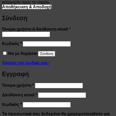
κατηγορία προς το παρόν.
Αποθήκευση & Αποδοχή
Σύνδεση
Απαιτείται
Όνομα χρήστη ή διεύθυνση email
*
Απαιτείται
Κωδικός
*
Να με θυμάσαι
Σύνδεση
Χάσατε τον κωδικό σας;
Εγγραφή
Απαιτείται
Όνομα χρήστη
*
Απαιτείται
Διεύθυνση email
*
Απαιτείται
Κωδικός
*
Τα προσωπικά σας δεδομένα θα χρησιμοποιηθούν για