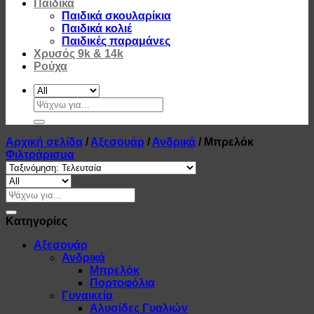
Παιδικά
Παιδικά σκουλαρίκια
Παιδικά κολιέ
Παιδικές παραμάνες
Χρυσός 9k & 14k
Ρούχα
Αναζήτηση
για:
Αρχική σελίδα
/
Αξεσουάρ
/
Ανδρικά
/
Μπρελόκ
Φιλτράρισμα
Αναζήτηση
για:
Κατηγορίες
Αξεσουάρ
Ανδρικά
Μπρελόκ
Πορτοφόλια
Γυναικεία
Αλυσίδες Γυαλιών