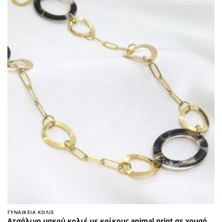
ΓΥΝΑΙΚΕΊΑ ΚΟΛΙΈ
Ατσάλινο μακρύ κολιέ με κρίκους animal print σε χρυσό