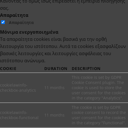
Κάνοντάς το όμως ίσως επιρεαστεί η εμπειρία πλοήγησής
σας.
Απαραίτητα
Απαραίτητα
Μόνιμα ενεργοποιημένα
Τα απαραίτητα cookies είναι βασικά για την ορθή
λειτουργία του ιστότοπου. Αυτά τα cookies εξασφαλίζουν
βασικές λειτουργίες και λειτουργίες ασφάλειας του
ιστότοπου ανώνυμα.
COOKIE
DURATION
DESCRIPTION
This cookie is set by GDPR
Cookie Consent plugin. The
cookielawinfo-
11 months
cookie is used to store the
checkbox-analytics
user consent for the cookies
in the category "Analytics".
The cookie is set by GDPR
cookielawinfo-
cookie consent to record the
11 months
checkbox-functional
user consent for the cookies
in the category "Functional".