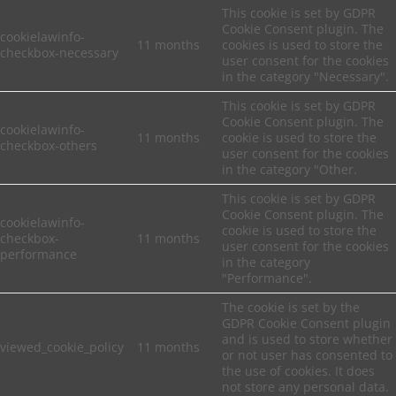
This cookie is set by GDPR
Cookie Consent plugin. The
cookielawinfo-
11 months
cookies is used to store the
checkbox-necessary
user consent for the cookies
in the category "Necessary".
This cookie is set by GDPR
Cookie Consent plugin. The
cookielawinfo-
11 months
cookie is used to store the
checkbox-others
user consent for the cookies
in the category "Other.
This cookie is set by GDPR
Cookie Consent plugin. The
cookielawinfo-
cookie is used to store the
checkbox-
11 months
user consent for the cookies
performance
in the category
"Performance".
The cookie is set by the
GDPR Cookie Consent plugin
and is used to store whether
viewed_cookie_policy
11 months
or not user has consented to
the use of cookies. It does
not store any personal data.