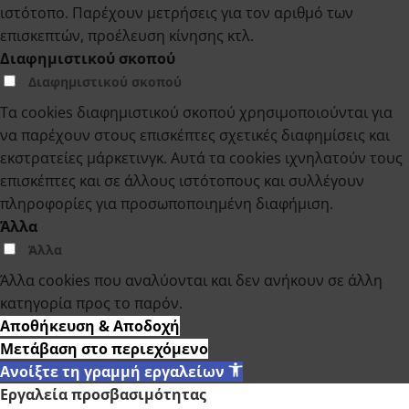
ιστότοπο. Παρέχουν μετρήσεις για τον αριθμό των
επισκεπτών, προέλευση κίνησης κτλ.
Διαφημιστικού σκοπού
Διαφημιστικού σκοπού
Τα cookies διαφημιστικού σκοπού χρησιμοποιούνται για
να παρέχουν στους επισκέπτες σχετικές διαφημίσεις και
εκστρατείες μάρκετινγκ. Αυτά τα cookies ιχνηλατούν τους
επισκέπτες και σε άλλους ιστότοπους και συλλέγουν
πληροφορίες για προσωποποιημένη διαφήμιση.
Άλλα
Άλλα
Άλλα cookies που αναλύονται και δεν ανήκουν σε άλλη
κατηγορία προς το παρόν.
Αποθήκευση & Αποδοχή
Μετάβαση στο περιεχόμενο
Ανοίξτε τη γραμμή εργαλείων
Εργαλεία προσβασιμότητας