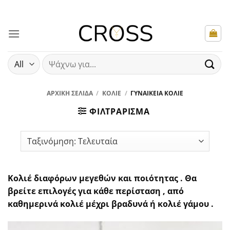
Μετάβαση
στο
περιεχόμενο
Αναζήτηση
για:
ΑΡΧΙΚΉ ΣΕΛΊΔΑ
/
ΚΟΛΙΈ
/
ΓΥΝΑΙΚΕΊΑ ΚΟΛΙΈ
ΦΙΛΤΡΆΡΙΣΜΑ
Κολιέ διαφόρων μεγεθών και ποιότητας . Θα
βρείτε επιλογές για κάθε περίσταση , από
καθημερινά κολιέ μέχρι βραδυνά ή κολιέ γάμου .