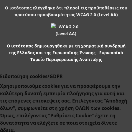
Ο ιστότοπος ελέγχθηκε ότι πληροί τις προϋποθέσεις του
προτύπου προσβασιμότητας WCAG 2.0 (Level AA)
Ο ιστότοπος δημιουργήθηκε με τη χρηματική συνδρομή
της Ελλάδας και της Ευρωπαϊκής Ένωσης - Ευρωπαϊκό
Ταμείο Περιφερειακής Ανάπτυξης
Ειδοποίηση cookies/GDPR
Χρησιμοποιούμε cookies για να προσφέρουμε την
καλύτερη δυνατή εμπειρία πλοήγησης για αυτή και
τις επόμενες επισκέψεις σας. Επιλέγοντας “Αποδοχή
όλων”, συμφωνείτε στη χρήση ΟΛΩΝ των cookies.
Όμως, επιλέγοντας "Ρυθμίσεις Cookie" έχετε τη
δυνατότητα να ελέγξετε σε ποια στοιχεία δίνετε
άδεια.