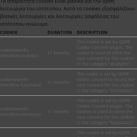
Τα απαραίτητα cookies είναι βασικά για την ορθή
λειτουργία του ιστότοπου. Αυτά τα cookies εξασφαλίζουν
βασικές λειτουργίες και λειτουργίες ασφάλειας του
ιστότοπου ανώνυμα.
COOKIE
DURATION
DESCRIPTION
This cookie is set by GDPR
Cookie Consent plugin. The
cookielawinfo-
11 months
cookie is used to store the
checkbox-analytics
user consent for the cookies
in the category "Analytics".
The cookie is set by GDPR
cookielawinfo-
cookie consent to record the
11 months
checkbox-functional
user consent for the cookies
in the category "Functional".
This cookie is set by GDPR
Cookie Consent plugin. The
cookielawinfo-
11 months
cookies is used to store the
checkbox-necessary
user consent for the cookies
in the category "Necessary".
This cookie is set by GDPR