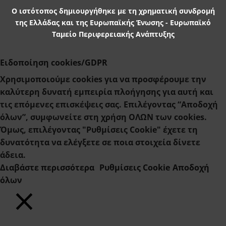
Ο ιστότοπος δημιουργήθηκε με τη χρηματική συνδρομή
της Ελλάδας και της Ευρωπαϊκής Ένωσης - Ευρωπαϊκό
Ταμείο Περιφερειακής Ανάπτυξης
Ειδοποίηση cookies/GDPR
Χρησιμοποιούμε cookies για να προσφέρουμε την
καλύτερη δυνατή εμπειρία πλοήγησης για αυτή και
τις επόμενες επισκέψεις σας. Επιλέγοντας “Αποδοχή
όλων”, συμφωνείτε στη χρήση ΟΛΩΝ των cookies.
Όμως, επιλέγοντας "Ρυθμίσεις Cookie" έχετε τη
δυνατότητα να ελέγξετε σε ποια στοιχεία δίνετε
άδεια.
Διαβάστε περισσότερα
Ρυθμίσεις Cookie
Αποδοχή
όλων