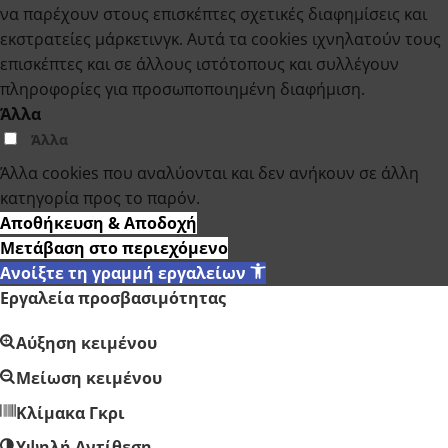
να παρέχουν στους επισκέπτες σχετικές διαφημίσεις και
εκστρατείες μάρκετινγκ. Αυτά τα cookies ιχνηλατούν τους
επισκέπτες και σε άλλους ιστότοπους και συλλέγουν
πληροφορίες για προσωποποιημένη διαφήμιση.
Άλλα
Άλλα
Άλλα cookies που αναλύονται και δεν ανήκουν σε άλλη
κατηγορία προς το παρόν.
Αποθήκευση & Αποδοχή
Μετάβαση στο περιεχόμενο
Ανοίξτε τη γραμμή εργαλείων
Εργαλεία προσβασιμότητας
Αύξηση κειμένου
Μείωση κειμένου
Κλίμακα Γκρι
Υψηλή Αντίθεση