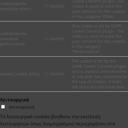
Cookie Consent plugin. The
cookielawinfo-
11 months
cookie is used to store the
checkbox-others
user consent for the cookies
in the category "Other.
This cookie is set by GDPR
Cookie Consent plugin. The
cookielawinfo-
cookie is used to store the
checkbox-
11 months
user consent for the cookies
performance
in the category
"Performance".
The cookie is set by the
GDPR Cookie Consent plugin
and is used to store whether
viewed_cookie_policy
11 months
or not user has consented to
the use of cookies. It does
not store any personal data.
Λειτουργικά
Λειτουργικά
Τα λειτουργικά cookies βοηθούν την εκτέλεση
λειτουργειών όπως διαμοιρασμού περιεχομένου στα