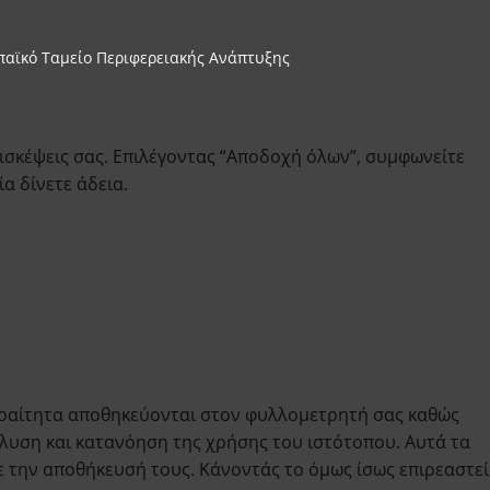
παϊκό Ταμείο Περιφερειακής Ανάπτυξης
ισκέψεις σας. Επιλέγοντας “Αποδοχή όλων”, συμφωνείτε
α δίνετε άδεια.
παραίτητα αποθηκεύονται στον φυλλομετρητή σας καθώς
άλυση και κατανόηση της χρήσης του ιστότοπου. Αυτά τα
 την αποθήκευσή τους. Κάνοντάς το όμως ίσως επιρεαστεί