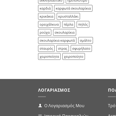
εκκλησιαστικό
ημιπολυτιμο
καρδιά
καρφωτά σκουλαρίκια
κρικάκια
κρυσταλλάκι
ορειχάλκινα
πέρλα
πηλός
ρούχα
σκουλαρίκια
σκουλαρίκια καρφωτά
σμάλτο
σταυρός
στρας
σφυρήλατο
χειροποίητα
χειροποίητο
ΛΟΓΑΡΙΑΣΜΌΣ
ΠΟ
Ο Λογαριασμός Μου
Τρό
Ιστορικό Παραγγελιών
Λεπ