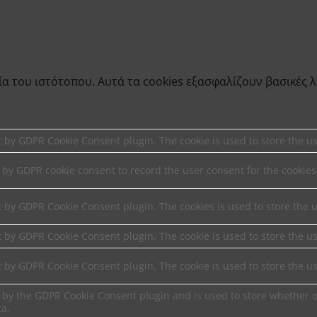
γία του ιστότοπου. Αυτά τα cookies εξασφαλίζουν βασικές 
et by GDPR Cookie Consent plugin. The cookie is used to store the us
t by GDPR cookie consent to record the user consent for the cookies
et by GDPR Cookie Consent plugin. The cookies is used to store the 
et by GDPR Cookie Consent plugin. The cookie is used to store the us
et by GDPR Cookie Consent plugin. The cookie is used to store the u
t by the GDPR Cookie Consent plugin and is used to store whether or
ta.