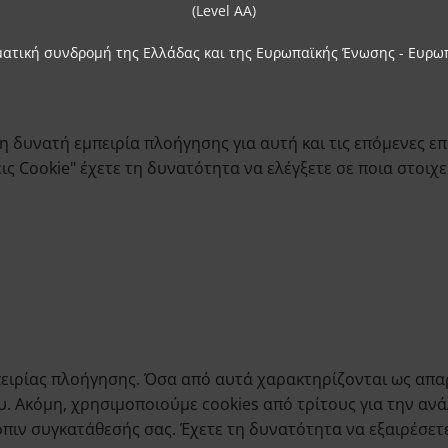
ματική συνδρομή της Ελλάδας και της Ευρωπαϊκής Ένωσης - Ευρω
 δυνατή εμπειρία πλοήγησης για αυτή και τις επόμενες επ
 Cookie" έχετε τη δυνατότητα να ελέγξετε σε ποια στοιχεί
εμπειρίας πλοήγησης. Όσα από αυτά χαρακτηρίζονται ως α
υ. Ακόμη, χρησιμοποιούμε cookies από τρίτους για την αν
ιν συγκατάθεσής σας. Έχετε τη δυνατότητα να εξαιρέσετε