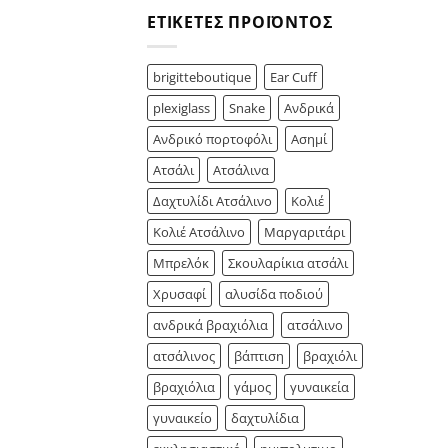
ΕΤΙΚΈΤΕΣ ΠΡΟΪΌΝΤΟΣ
brigitteboutique
Ear Cuff
plexiglass
Snake
Ανδρικά
Ανδρικό πορτοφόλι
Ασημί
Ατσάλι
Ατσάλινα
Δαχτυλίδι Ατσάλινο
Κολιέ
Κολιέ Ατσάλινο
Μαργαριτάρι
Μπρελόκ
Σκουλαρίκια ατσάλι
Χρυσαφί
αλυσίδα ποδιού
ανδρικά βραχιόλια
ατσάλινο
ατσάλινος
βάπτιση
βραχιόλι
βραχιόλια
γάμος
γυναικεία
γυναικείο
δαχτυλίδια