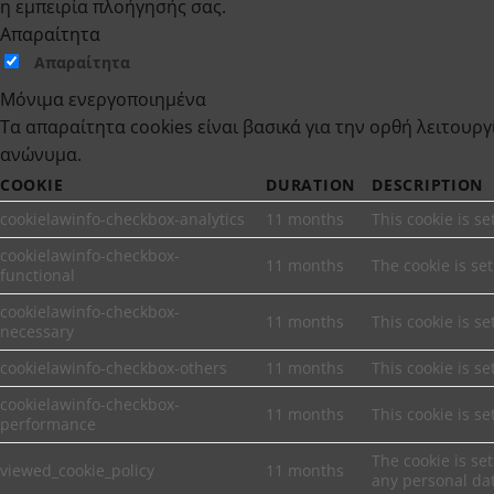
η εμπειρία πλοήγησής σας.
Απαραίτητα
Απαραίτητα
Μόνιμα ενεργοποιημένα
Τα απαραίτητα cookies είναι βασικά για την ορθή λειτουρ
ανώνυμα.
COOKIE
DURATION
DESCRIPTION
cookielawinfo-checkbox-analytics
11 months
This cookie is s
cookielawinfo-checkbox-
11 months
The cookie is se
functional
cookielawinfo-checkbox-
11 months
This cookie is s
necessary
cookielawinfo-checkbox-others
11 months
This cookie is s
cookielawinfo-checkbox-
11 months
This cookie is s
performance
The cookie is se
viewed_cookie_policy
11 months
any personal da