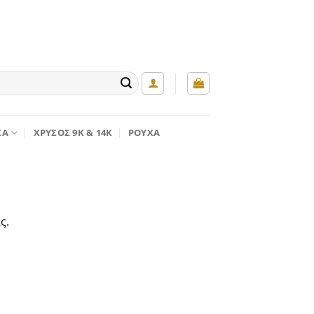
ΚΆ
ΧΡΥΣΌΣ 9K & 14K
ΡΟΎΧΑ
ς.