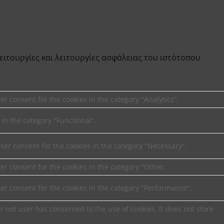
λειτουργίες και λειτουργίες ασφάλειας του ιστότοπου
er consent for the cookies in the category "Analytics".
 in the category "Functional".
user consent for the cookies in the category "Necessary".
er consent for the cookies in the category "Other.
ser consent for the cookies in the category "Performance".
 not user has consented to the use of cookies. It does not store