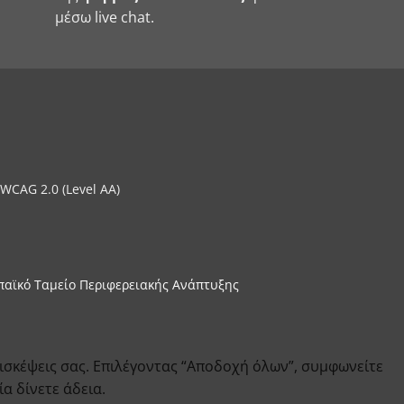
μέσω live chat.
WCAG 2.0 (Level AA)
παϊκό Ταμείο Περιφερειακής Ανάπτυξης
ισκέψεις σας. Επιλέγοντας “Αποδοχή όλων”, συμφωνείτε
α δίνετε άδεια.