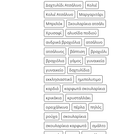
Δαχτυλίδι Ατσάλινο
Κολιέ
Κολιέ Ατσάλινο
Μαργαριτάρι
Μπρελόκ
Σκουλαρίκια ατσάλι
Χρυσαφί
αλυσίδα ποδιού
ανδρικά βραχιόλια
ατσάλινο
ατσάλινος
βάπτιση
βραχιόλι
βραχιόλια
γάμος
γυναικεία
γυναικείο
δαχτυλίδια
εκκλησιαστικό
ημιπολυτιμο
καρδιά
καρφωτά σκουλαρίκια
κρικάκια
κρυσταλλάκι
ορειχάλκινα
πέρλα
πηλός
ρούχα
σκουλαρίκια
σκουλαρίκια καρφωτά
σμάλτο