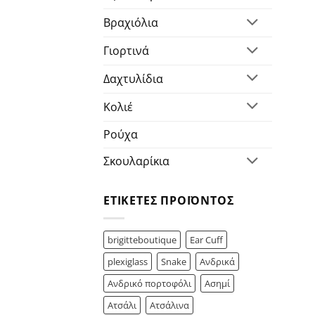
Βραχιόλια
Γιορτινά
Δαχτυλίδια
Κολιέ
Ρούχα
Σκουλαρίκια
ΕΤΙΚΈΤΕΣ ΠΡΟΪΌΝΤΟΣ
brigitteboutique
Ear Cuff
plexiglass
Snake
Ανδρικά
Ανδρικό πορτοφόλι
Ασημί
Ατσάλι
Ατσάλινα