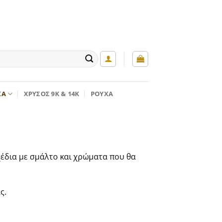
ΚΆ
ΧΡΥΣΌΣ 9K & 14K
ΡΟΎΧΑ
χέδια με σμάλτο και χρώματα που θα
ς.