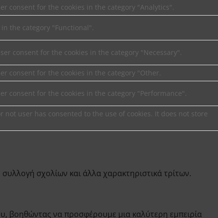
er consent for the cookies in the category "Analytics".
 in the category "Functional".
user consent for the cookies in the category "Necessary".
er consent for the cookies in the category "Other.
ser consent for the cookies in the category "Performance".
 not user has consented to the use of cookies. It does not store
 συλλογή σχολίων και άλλα χαρακτηριστικά τρίτων.
ου, βοηθώντας να προσφέρουμε μια καλύτερη εμπειρία