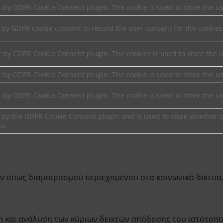
et by GDPR Cookie Consent plugin. The cookie is used to store the us
t by GDPR cookie consent to record the user consent for the cookies
et by GDPR Cookie Consent plugin. The cookies is used to store the 
et by GDPR Cookie Consent plugin. The cookie is used to store the us
et by GDPR Cookie Consent plugin. The cookie is used to store the u
t by the GDPR Cookie Consent plugin and is used to store whether or
ta.
ών όπως διαμοιρασμού περιεχομένου στα κοινωνικά δίκτυα,
η και ανάλυση των κύριων δεικτών απόδοσης του ιστότοπ