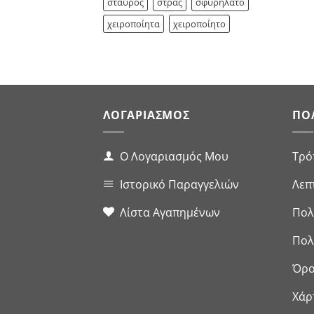
σταυρός
στρας
σφυρήλατο
χειροποίητα
χειροποίητο
ΛΟΓΑΡΙΑΣΜΌΣ
ΠΟ
Ο Λογαριασμός Μου
Τρό
Ιστορικό Παραγγελιών
Λεπ
Λίστα Αγαπημένων
Πολ
Πολ
Όρο
Χάρ