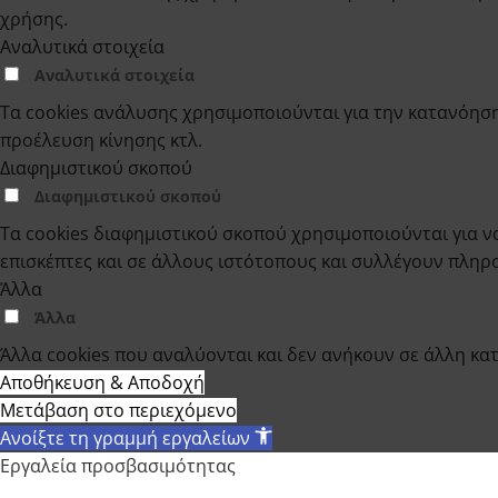
χρήσης.
Αναλυτικά στοιχεία
Αναλυτικά στοιχεία
Τα cookies ανάλυσης χρησιμοποιούνται για την κατανόηση
προέλευση κίνησης κτλ.
Διαφημιστικού σκοπού
Διαφημιστικού σκοπού
Τα cookies διαφημιστικού σκοπού χρησιμοποιούνται για να
επισκέπτες και σε άλλους ιστότοπους και συλλέγουν πλη
Άλλα
Άλλα
Άλλα cookies που αναλύονται και δεν ανήκουν σε άλλη κα
Αποθήκευση & Αποδοχή
Μετάβαση στο περιεχόμενο
Ανοίξτε τη γραμμή εργαλείων
Εργαλεία προσβασιμότητας