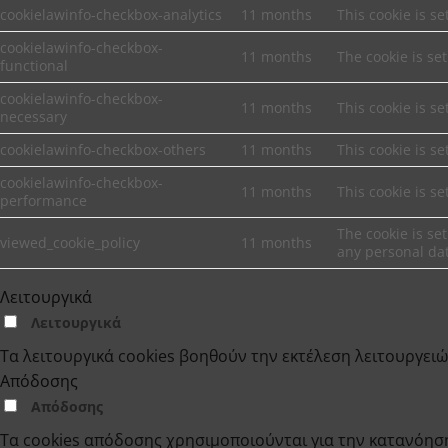
cookielawinfo-checkbox-analytics
11 months
This cookie is s
cookielawinfo-checkbox-
11 months
The cookie is se
functional
cookielawinfo-checkbox-
11 months
This cookie is s
necessary
cookielawinfo-checkbox-others
11 months
This cookie is s
cookielawinfo-checkbox-
11 months
This cookie is s
performance
The cookie is se
viewed_cookie_policy
11 months
any personal da
Λειτουργικά
Λειτουργικά
Τα λειτουργικά cookies βοηθούν την εκτέλεση λειτουργει
Απόδοσης
Απόδοσης
Τα cookies απόδοσης χρησιμοποιούνται για την κατανόησ