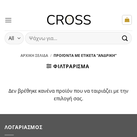
Μετάβαση
στο
περιεχόμενο
Αναζήτηση
για:
ΑΡΧΙΚΉ ΣΕΛΊΔΑ
/
ΠΡΟΪΌΝΤΑ ΜΕ ΕΤΙΚΈΤΑ “ΑΝΔΡΙΚΉ”
ΦΙΛΤΡΆΡΙΣΜΑ
Δεν βρέθηκε κανένα προϊόν που να ταιριάζει με την
επιλογή σας.
ΛΟΓΑΡΙΑΣΜΌΣ