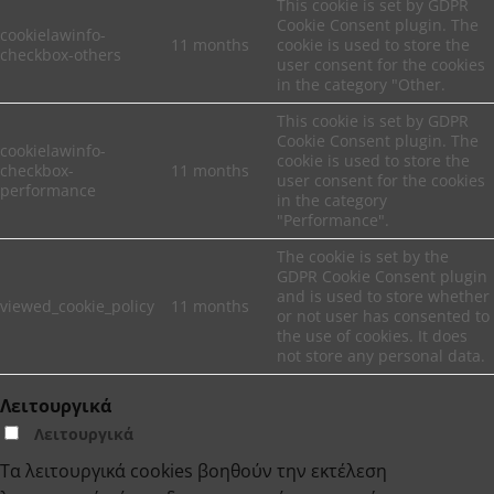
This cookie is set by GDPR
Cookie Consent plugin. The
cookielawinfo-
11 months
cookie is used to store the
checkbox-others
user consent for the cookies
in the category "Other.
This cookie is set by GDPR
Cookie Consent plugin. The
cookielawinfo-
cookie is used to store the
checkbox-
11 months
user consent for the cookies
performance
in the category
"Performance".
The cookie is set by the
GDPR Cookie Consent plugin
and is used to store whether
viewed_cookie_policy
11 months
or not user has consented to
the use of cookies. It does
not store any personal data.
Λειτουργικά
Λειτουργικά
Τα λειτουργικά cookies βοηθούν την εκτέλεση