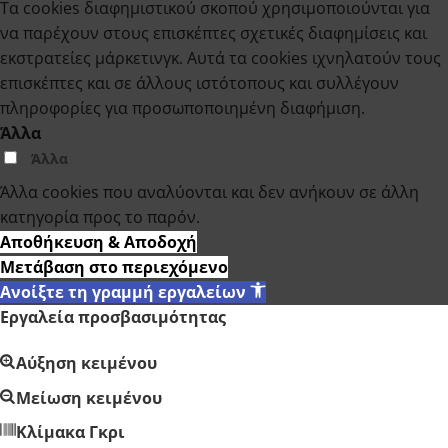
Τα cookies διαφημιστικού σκοπού χρησιμοποιούνται για
να παρέχουν στους επισκέπτες σχετικές διαφημίσεις και
εκστρατείες μάρκετινγκ. Αυτά τα cookies ιχνηλατούν τους
επισκέπτες και σε άλλους ιστότοπους και συλλέγουν
πληροφορίες για προσωποποιημένη διαφήμιση.
Άλλα
Άλλα
Άλλα cookies που αναλύονται και δεν ανήκουν σε άλλη
κατηγορία προς το παρόν.
Αποθήκευση & Αποδοχή
Μετάβαση στο περιεχόμενο
Ανοίξτε τη γραμμή εργαλείων
Εργαλεία προσβασιμότητας
Αύξηση κειμένου
Μείωση κειμένου
Κλίμακα Γκρι