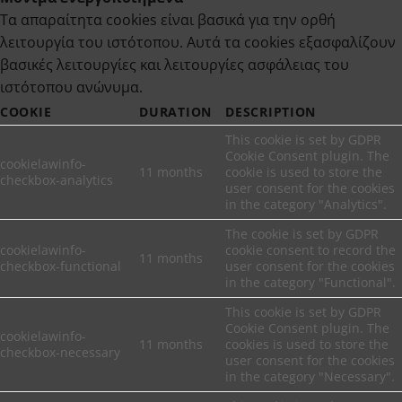
Τα απαραίτητα cookies είναι βασικά για την ορθή
λειτουργία του ιστότοπου. Αυτά τα cookies εξασφαλίζουν
βασικές λειτουργίες και λειτουργίες ασφάλειας του
ιστότοπου ανώνυμα.
COOKIE
DURATION
DESCRIPTION
This cookie is set by GDPR
Cookie Consent plugin. The
cookielawinfo-
11 months
cookie is used to store the
checkbox-analytics
user consent for the cookies
in the category "Analytics".
The cookie is set by GDPR
cookielawinfo-
cookie consent to record the
11 months
checkbox-functional
user consent for the cookies
in the category "Functional".
This cookie is set by GDPR
Cookie Consent plugin. The
cookielawinfo-
11 months
cookies is used to store the
checkbox-necessary
user consent for the cookies
in the category "Necessary".