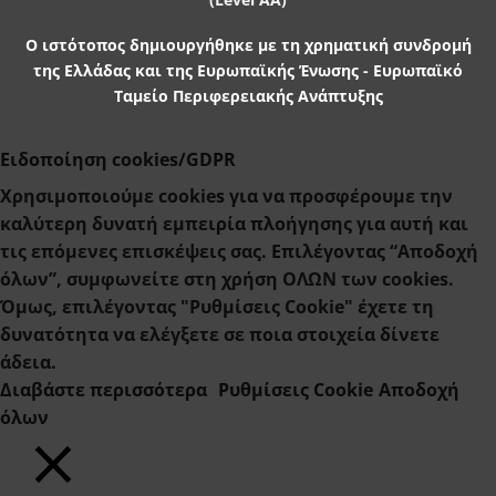
Ο ιστότοπος δημιουργήθηκε με τη χρηματική συνδρομή
της Ελλάδας και της Ευρωπαϊκής Ένωσης - Ευρωπαϊκό
Ταμείο Περιφερειακής Ανάπτυξης
Ειδοποίηση cookies/GDPR
Χρησιμοποιούμε cookies για να προσφέρουμε την
καλύτερη δυνατή εμπειρία πλοήγησης για αυτή και
τις επόμενες επισκέψεις σας. Επιλέγοντας “Αποδοχή
όλων”, συμφωνείτε στη χρήση ΟΛΩΝ των cookies.
Όμως, επιλέγοντας "Ρυθμίσεις Cookie" έχετε τη
δυνατότητα να ελέγξετε σε ποια στοιχεία δίνετε
άδεια.
Διαβάστε περισσότερα
Ρυθμίσεις Cookie
Αποδοχή
όλων