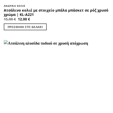
ΑΝΔΡΙΚΆ ΚΟΛΙΈ
Ατσάλινο κολιέ με στοιχείο μπάλα μπάσκετ σε ρόζ χρυσό
χρώμα | KL-A221
Original
Η
15,00
€
12,00
€
price
τρέχουσα
was:
τιμή
ΠΡΟΣΘΉΚΗ ΣΤΟ ΚΑΛΆΘΙ
15,00 €.
είναι:
12,00 €.