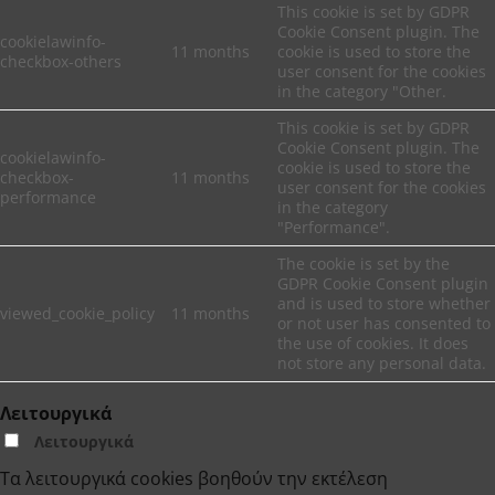
This cookie is set by GDPR
Cookie Consent plugin. The
cookielawinfo-
11 months
cookie is used to store the
checkbox-others
user consent for the cookies
in the category "Other.
This cookie is set by GDPR
Cookie Consent plugin. The
cookielawinfo-
cookie is used to store the
checkbox-
11 months
user consent for the cookies
performance
in the category
"Performance".
The cookie is set by the
GDPR Cookie Consent plugin
and is used to store whether
viewed_cookie_policy
11 months
or not user has consented to
the use of cookies. It does
not store any personal data.
Λειτουργικά
Λειτουργικά
Τα λειτουργικά cookies βοηθούν την εκτέλεση