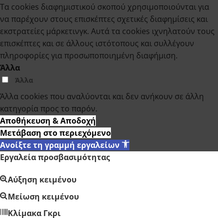
Τα cookies διαφημιστικού σκοπού χρησιμοποιούνται για
να παρέχουν στους επισκέπτες σχετικές διαφημίσεις και
εκστρατείες μάρκετινγκ. Αυτά τα cookies ιχνηλατούν τους
επισκέπτες και σε άλλους ιστότοπους και συλλέγουν
πληροφορίες για προσωποποιημένη διαφήμιση.
Άλλα
Άλλα
Άλλα cookies που αναλύονται και δεν ανήκουν σε άλλη
κατηγορία προς το παρόν.
Αποθήκευση & Αποδοχή
Μετάβαση στο περιεχόμενο
Ανοίξτε τη γραμμή εργαλείων
Εργαλεία προσβασιμότητας
Αύξηση κειμένου
Μείωση κειμένου
Κλίμακα Γκρι