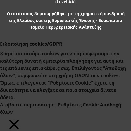
Ο ιστότοπος δημιουργήθηκε με τη χρηματική συνδρομή
της Ελλάδας και της Ευρωπαϊκής Ένωσης - Ευρωπαϊκό
Ταμείο Περιφερειακής Ανάπτυξης
Ειδοποίηση cookies/GDPR
Χρησιμοποιούμε cookies για να προσφέρουμε την
καλύτερη δυνατή εμπειρία πλοήγησης για αυτή και
τις επόμενες επισκέψεις σας. Επιλέγοντας “Αποδοχή
όλων”, συμφωνείτε στη χρήση ΟΛΩΝ των cookies.
Όμως, επιλέγοντας "Ρυθμίσεις Cookie" έχετε τη
δυνατότητα να ελέγξετε σε ποια στοιχεία δίνετε
άδεια.
Διαβάστε περισσότερα
Ρυθμίσεις Cookie
Αποδοχή
όλων