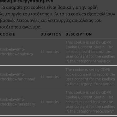
Μόνιμα ενεργοποιημένα
Τα απαραίτητα cookies είναι βασικά για την ορθή
λειτουργία του ιστότοπου. Αυτά τα cookies εξασφαλίζουν
βασικές λειτουργίες και λειτουργίες ασφάλειας του
ιστότοπου ανώνυμα.
COOKIE
DURATION
DESCRIPTION
This cookie is set by GDPR
Cookie Consent plugin. The
cookielawinfo-
11 months
cookie is used to store the
checkbox-analytics
user consent for the cookies
in the category "Analytics".
The cookie is set by GDPR
cookielawinfo-
cookie consent to record the
11 months
checkbox-functional
user consent for the cookies
in the category "Functional".
This cookie is set by GDPR
Cookie Consent plugin. The
cookielawinfo-
11 months
cookies is used to store the
checkbox-necessary
user consent for the cookies
in the category "Necessary".