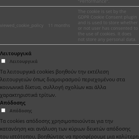
"Performance".
The cookie is set by the
GDPR Cookie Consent plugin
and is used to store whether
viewed_cookie_policy
11 months
or not user has consented to
the use of cookies. It does
not store any personal data.
Λειτουργικά
Λειτουργικά
Τα λειτουργικά cookies βοηθούν την εκτέλεση
λειτουργειών όπως διαμοιρασμού περιεχομένου στα
κοινωνικά δίκτυα, συλλογή σχολίων και άλλα
χαρακτηριστικά τρίτων.
Απόδοσης
Απόδοσης
Τα cookies απόδοσης χρησιμοποιούνται για την
κατανόηση και ανάλυση των κύριων δεικτών απόδοσης
του ιστότοπου, βοηθώντας να προσφέρουμε μια καλύτερη