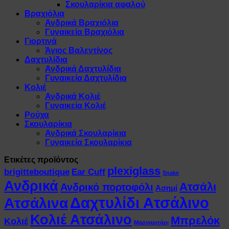
Σκουλαρίκια αφαλού
Βραχιόλια
Ανδρικά Βραχιόλια
Γυναικεία Βραχιόλια
Γιορτινά
Άγιος Βαλεντίνος
Δαχτυλίδια
Ανδρικά Δαχτυλίδια
Γυναικεία Δαχτυλίδια
Κολιέ
Ανδρικά Κολιέ
Γυναικεία Κολιέ
Ρούχα
Σκουλαρίκια
Ανδρικά Σκουλαρίκια
Γυναικεία Σκουλαρίκια
Ετικέτες προϊόντος
plexiglass
brigitteboutique
Ear Cuff
Snake
Ανδρικά
Ατσάλι
Ανδρικό πορτοφόλι
Ασημί
Δαχτυλίδι Ατσάλινο
Ατσάλινα
Κολιέ Ατσάλινο
Μπρελόκ
Κολιέ
Μαργαριτάρι