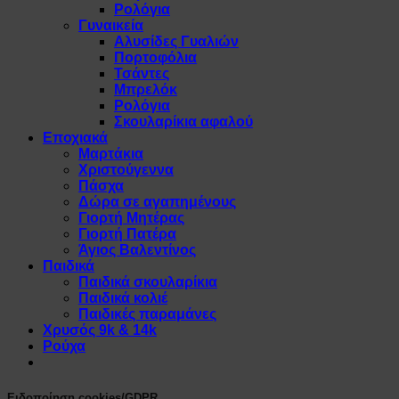
Ρολόγια
Γυναικεία
Αλυσίδες Γυαλιών
Πορτοφόλια
Τσάντες
Μπρελόκ
Ρολόγια
Σκουλαρίκια αφαλού
Εποχιακά
Μαρτάκια
Χριστούγεννα
Πάσχα
Δώρα σε αγαπημένους
Γιορτή Μητέρας
Γιορτή Πατέρα
Άγιος Βαλεντίνος
Παιδικά
Παιδικά σκουλαρίκια
Παιδικά κολιέ
Παιδικές παραμάνες
Χρυσός 9k & 14k
Ρούχα
Ειδοποίηση cookies/GDPR