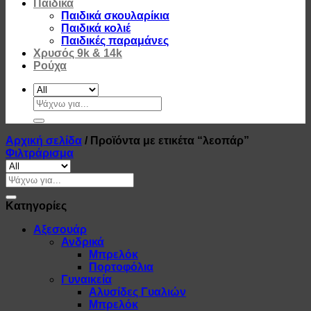
Παιδικά
Παιδικά σκουλαρίκια
Παιδικά κολιέ
Παιδικές παραμάνες
Χρυσός 9k & 14k
Ρούχα
Αναζήτηση
για:
Αρχική σελίδα
/
Προϊόντα με ετικέτα “λεοπάρ”
Φιλτράρισμα
Αναζήτηση
για:
Κατηγορίες
Αξεσουάρ
Ανδρικά
Μπρελόκ
Πορτοφόλια
Γυναικεία
Αλυσίδες Γυαλιών
Μπρελόκ