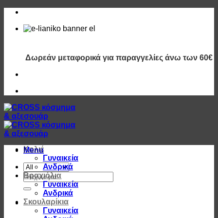
Μετάβαση
στο
περιεχόμενο
Δωρεάν μεταφορικά για παραγγελίες άνω των 60€
Κολιέ
Menu
Γυναικεία
Ανδρικά
Αναζήτηση
Βραχιόλια
για:
Γυναικεία
Ανδρικά
Σκουλαρίκια
Γυναικεία