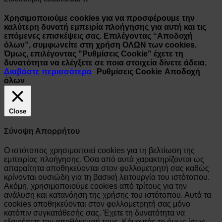
Χρησιμοποιούμε cookies για να προσφέρουμε την
καλύτερη δυνατή εμπειρία πλοήγησης για αυτή και τις
επόμενες επισκέψεις σας. Επιλέγοντας “Αποδοχή
όλων”, συμφωνείτε στη χρήση ΟΛΩΝ των cookies.
Όμως, επιλέγοντας "Ρυθμίσεις Cookie" έχετε τη
δυνατότητα να ελέγξετε σε ποια στοιχεία δίνετε άδεια.
Διαβάστε περισσότερα
Ρυθμίσεις Cookie
Αποδοχή
όλων
Close
Σύνοψη Απορρήτου
Ο ιστότοπος χρησιμοποιεί cookies για τη βελτίωση της
εμπειρίας πλοήγησης. Όσα από αυτά χαρακτηρίζονται ως
απαραίτητα αποθηκεύονται στον φυλλομετρητή σας καθώς
κρίνονται ουσιώδη για τη βασική λειτουργία του ιστότοπου.
Ακόμη, χρησιμοποιούμε cookies από τρίτους για την
ανάλυση και κατανόηση της χρήσης του ιστότοπου. Αυτά τα
cookies αποθηκεύονται στον φυλλομετρητή σας μόνο
κατόπιν συγκατάθεσής σας. Έχετε τη δυνατότητα να
εξαιρέσετε την αποθήκευσή τους. Κάνοντάς το όμως ίσως