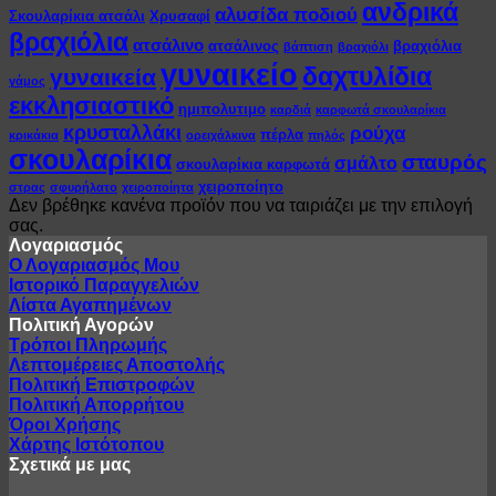
ανδρικά
αλυσίδα ποδιού
Σκουλαρίκια ατσάλι
Χρυσαφί
βραχιόλια
ατσάλινο
ατσάλινος
βραχιόλια
βάπτιση
βραχιόλι
γυναικείο
δαχτυλίδια
γυναικεία
γάμος
εκκλησιαστικό
ημιπολυτιμο
καρδιά
καρφωτά σκουλαρίκια
κρυσταλλάκι
ρούχα
πέρλα
κρικάκια
ορειχάλκινα
πηλός
σκουλαρίκια
σταυρός
σμάλτο
σκουλαρίκια καρφωτά
χειροποίητο
στρας
σφυρήλατο
χειροποίητα
Δεν βρέθηκε κανένα προϊόν που να ταιριάζει με την επιλογή
σας.
Λογαριασμός
Ο Λογαριασμός Μου
Ιστορικό Παραγγελιών
Λίστα Αγαπημένων
Πολιτική Αγορών
Τρόποι Πληρωμής
Λεπτομέρειες Αποστολής
Πολιτική Επιστροφών
Πολιτική Απορρήτου
Όροι Χρήσης
Χάρτης Ιστότοπου
Σχετικά με μας