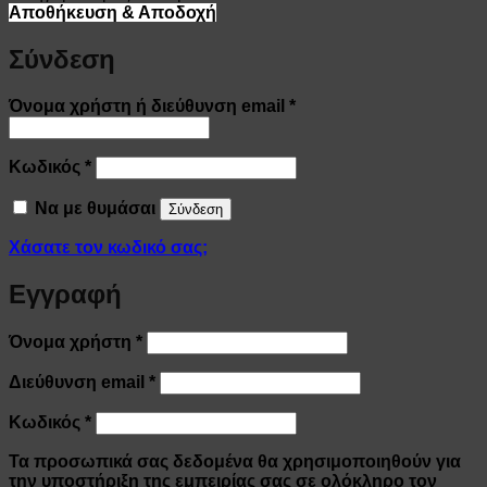
Αποθήκευση & Αποδοχή
Σύνδεση
Απαιτείται
Όνομα χρήστη ή διεύθυνση email
*
Απαιτείται
Κωδικός
*
Να με θυμάσαι
Σύνδεση
Χάσατε τον κωδικό σας;
Εγγραφή
Απαιτείται
Όνομα χρήστη
*
Απαιτείται
Διεύθυνση email
*
Απαιτείται
Κωδικός
*
Τα προσωπικά σας δεδομένα θα χρησιμοποιηθούν για
την υποστήριξη της εμπειρίας σας σε ολόκληρο τον