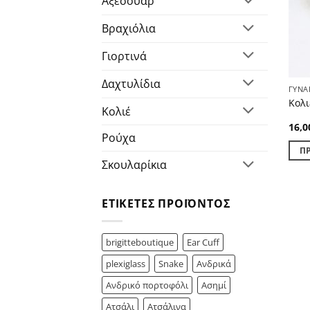
Αξεσουάρ
Βραχιόλια
Γιορτινά
Δαχτυλίδια
ΓΥΝΑ
Κολι
Κολιέ
16,
Ρούχα
Π
Σκουλαρίκια
ΕΤΙΚΈΤΕΣ ΠΡΟΪΌΝΤΟΣ
brigitteboutique
Ear Cuff
plexiglass
Snake
Ανδρικά
Ανδρικό πορτοφόλι
Ασημί
Ατσάλι
Ατσάλινα