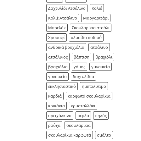
Δαχτυλίδι Ατσάλινο
Κολιέ
Κολιέ Ατσάλινο
Μαργαριτάρι
Μπρελόκ
Σκουλαρίκια ατσάλι
Χρυσαφί
αλυσίδα ποδιού
ανδρικά βραχιόλια
ατσάλινο
ατσάλινος
βάπτιση
βραχιόλι
βραχιόλια
γάμος
γυναικεία
γυναικείο
δαχτυλίδια
εκκλησιαστικό
ημιπολυτιμο
καρδιά
καρφωτά σκουλαρίκια
κρικάκια
κρυσταλλάκι
ορειχάλκινα
πέρλα
πηλός
ρούχα
σκουλαρίκια
σκουλαρίκια καρφωτά
σμάλτο