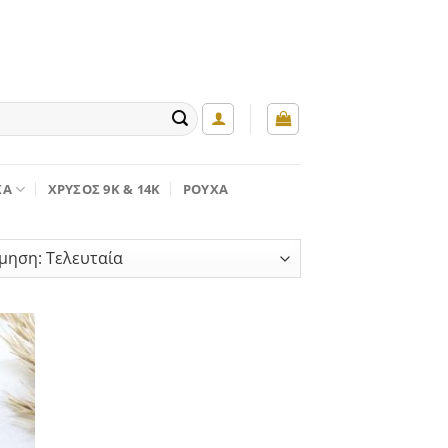
ΚΆ
ΧΡΥΣΌΣ 9K & 14K
ΡΟΎΧΑ