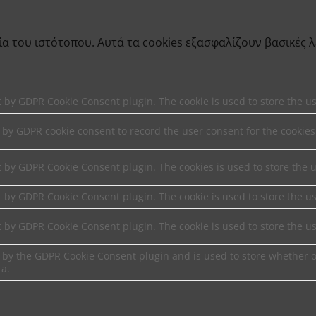
γία του ιστότοπου. Αυτά τα cookies εξασφαλίζουν βασικές 
et by GDPR Cookie Consent plugin. The cookie is used to store the us
t by GDPR cookie consent to record the user consent for the cookies
et by GDPR Cookie Consent plugin. The cookies is used to store the 
et by GDPR Cookie Consent plugin. The cookie is used to store the us
et by GDPR Cookie Consent plugin. The cookie is used to store the u
t by the GDPR Cookie Consent plugin and is used to store whether or
ta.