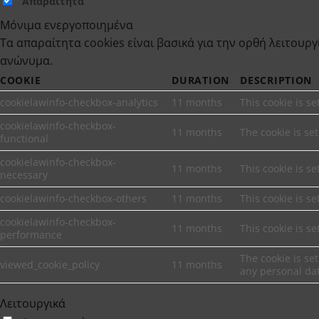
Απαραίτητα
Μόνιμα ενεργοποιημένα
Τα απαραίτητα cookies είναι βασικά για την ορθή λειτουρ
ανώνυμα.
COOKIE
DURATION
DESCRIPTION
cookielawinfo-checkbox-analytics
11 months
This cookie is s
cookielawinfo-checkbox-
11 months
The cookie is se
functional
cookielawinfo-checkbox-
11 months
This cookie is s
necessary
cookielawinfo-checkbox-others
11 months
This cookie is s
cookielawinfo-checkbox-
11 months
This cookie is s
performance
The cookie is se
viewed_cookie_policy
11 months
any personal da
Λειτουργικά