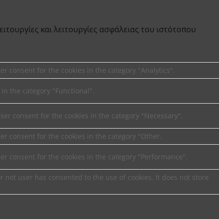
λειτουργίες και λειτουργίες ασφάλειας του ιστότοπου
er consent for the cookies in the category "Analytics".
 in the category "Functional".
user consent for the cookies in the category "Necessary".
er consent for the cookies in the category "Other.
ser consent for the cookies in the category "Performance".
 not user has consented to the use of cookies. It does not store