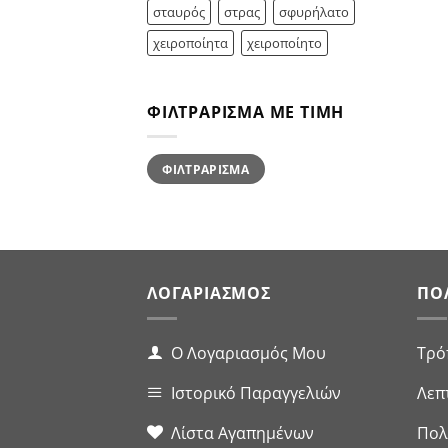
σταυρός
στρας
σφυρήλατο
χειροποίητα
χειροποίητο
ΦΙΛΤΡΆΡΙΣΜΑ ΜΕ ΤΙΜΉ
Ελάχιστη
Μέγιστη
ΦΙΛΤΡΆΡΙΣΜΑ
τιμή
τιμή
ΛΟΓΑΡΙΑΣΜΌΣ
ΠΟ
Ο Λογαριασμός Μου
Τρό
Ιστορικό Παραγγελιών
Λεπ
Λίστα Αγαπημένων
Πολ