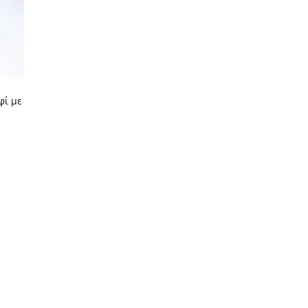
φί με