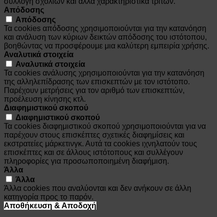
συλλογή σχολίων και άλλα χαρακτηριστικά τρίτων.
Απόδοσης
Απόδοσης
Τα cookies απόδοσης χρησιμοποιούνται για την κατανόηση
και ανάλυση των κύριων δεικτών απόδοσης του ιστότοπου,
βοηθώντας να προσφέρουμε μια καλύτερη εμπειρία χρήσης.
Αναλυτικά στοιχεία
Αναλυτικά στοιχεία
Τα cookies ανάλυσης χρησιμοποιούνται για την κατανόηση
της αλληλεπίδρασης των επισκεπτών με τον ιστότοπο.
Παρέχουν μετρήσεις για τον αριθμό των επισκεπτών,
προέλευση κίνησης κτλ.
Διαφημιστικού σκοπού
Διαφημιστικού σκοπού
Τα cookies διαφημιστικού σκοπού χρησιμοποιούνται για να
παρέχουν στους επισκέπτες σχετικές διαφημίσεις και
εκστρατείες μάρκετινγκ. Αυτά τα cookies ιχνηλατούν τους
επισκέπτες και σε άλλους ιστότοπους και συλλέγουν
πληροφορίες για προσωποποιημένη διαφήμιση.
Άλλα
Άλλα
Άλλα cookies που αναλύονται και δεν ανήκουν σε άλλη
κατηγορία προς το παρόν.
Αποθήκευση & Αποδοχή