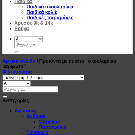
Παιδικά
Παιδικά σκουλαρίκια
Παιδικά κολιέ
Παιδικές παραμάνες
Χρυσός 9k & 14k
Ρούχα
Αναζήτηση
για:
Αρχική σελίδα
/
Προϊόντα με ετικέτα “σκουλαρίκια
καρφωτά”
Φιλτράρισμα
Αναζήτηση
για:
Κατηγορίες
Αξεσουάρ
Ανδρικά
Μπρελόκ
Πορτοφόλια
Γυναικεία