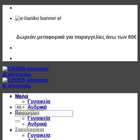
Μετάβαση
στο
περιεχόμενο
Δωρεάν μεταφορικά για παραγγελίες άνω των 60€
Κολιέ
Menu
Γυναικεία
Ανδρικά
Αναζήτηση
Βραχιόλια
για:
Γυναικεία
Ανδρικά
Σκουλαρίκια
Γυναικεία