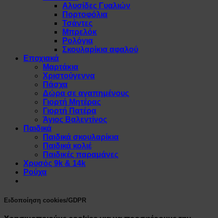
Αλυσίδες Γυαλιών
Πορτοφόλια
Τσάντες
Μπρελόκ
Ρολόγια
Σκουλαρίκια αφαλού
Εποχιακά
Μαρτάκια
Χριστούγεννα
Πάσχα
Δώρα σε αγαπημένους
Γιορτή Μητέρας
Γιορτή Πατέρα
Άγιος Βαλεντίνος
Παιδικά
Παιδικά σκουλαρίκια
Παιδικά κολιέ
Παιδικές παραμάνες
Χρυσός 9k & 14k
Ρούχα
Ειδοποίηση cookies/GDPR