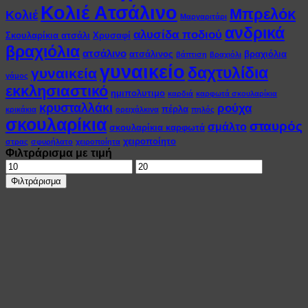
Κολιέ Ατσάλινο
Μπρελόκ
Κολιέ
Μαργαριτάρι
ανδρικά
αλυσίδα ποδιού
Σκουλαρίκια ατσάλι
Χρυσαφί
βραχιόλια
ατσάλινο
ατσάλινος
βραχιόλια
βάπτιση
βραχιόλι
γυναικείο
δαχτυλίδια
γυναικεία
γάμος
εκκλησιαστικό
ημιπολυτιμο
καρδιά
καρφωτά σκουλαρίκια
κρυσταλλάκι
ρούχα
πέρλα
κρικάκια
ορειχάλκινα
πηλός
σκουλαρίκια
σταυρός
σμάλτο
σκουλαρίκια καρφωτά
χειροποίητο
στρας
σφυρήλατο
χειροποίητα
Φιλτράρισμα με τιμή
Ελάχιστη
Μέγιστη
τιμή
τιμή
Φιλτράρισμα