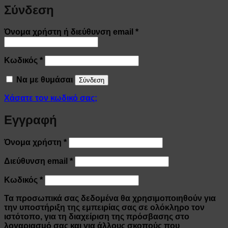
Σύνδεση
Απαιτείται
Όνομα χρήστη ή διεύθυνση email
*
Απαιτείται
Κωδικός
*
Να με θυμάσαι
Σύνδεση
Χάσατε τον κωδικό σας;
Εγγραφή
Απαιτείται
Όνομα χρήστη
*
Απαιτείται
Διεύθυνση email
*
Απαιτείται
Κωδικός
*
Τα προσωπικά σας δεδομένα θα χρησιμοποιηθούν για
την υποστήριξη της εμπειρίας σας σε ολόκληρο τον
ιστότοπο, για τη διαχείριση της πρόσβασης στο
λογαριασμό σας και για άλλους σκοπούς που