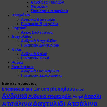
Αλυσίδες Γυαλιών
Μπρελόκ
Σκουλαρίκια αφαλού
Βραχιόλια
Ανδρικά Βραχιόλια
Γυναικεία Βραχιόλια
Γιορτινά
Άγιος Βαλεντίνος
Δαχτυλίδια
Ανδρικά Δαχτυλίδια
Γυναικεία Δαχτυλίδια
Κολιέ
Ανδρικά Κολιέ
Γυναικεία Κολιέ
Ρούχα
Σκουλαρίκια
Ανδρικά Σκουλαρίκια
Γυναικεία Σκουλαρίκια
Ετικέτες προϊόντος
plexiglass
brigitteboutique
Ear Cuff
Snake
Ανδρικά
Ατσάλι
Ανδρικό πορτοφόλι
Ασημί
Δαχτυλίδι Ατσάλινο
Ατσάλινα