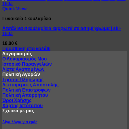
Quick View
Γυναικεία Σκουλαρίκια
Ατσάλινα σκουλαρίκια καρφωτά σε ασημί χρώμα | skl-
150a
18,00
€
Προσθήκη στο καλάθι
Λογαριασμός
Ο Λογαριασμός Μου
Ιστορικό Παραγγελιών
Λίστα Αγαπημένων
Πολιτική Αγορών
Τρόποι Πληρωμής
Λεπτομέρειες Αποστολής
Πολιτική Επιστροφών
Πολιτική Απορρήτου
Όροι Χρήσης
Χάρτης Ιστότοπου
Σχετικά με μας
Λίγα λόγια για εμάς