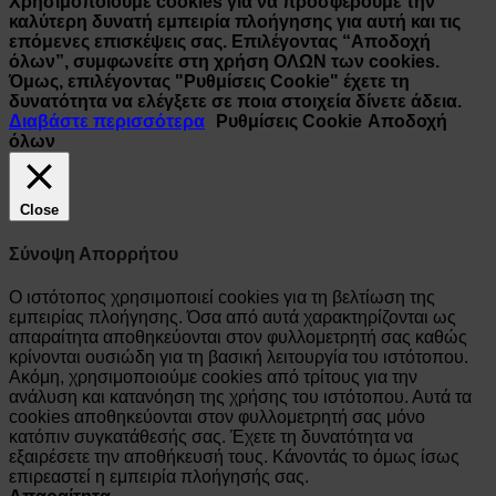
Χρησιμοποιούμε cookies για να προσφέρουμε την
καλύτερη δυνατή εμπειρία πλοήγησης για αυτή και τις
επόμενες επισκέψεις σας. Επιλέγοντας “Αποδοχή
όλων”, συμφωνείτε στη χρήση ΟΛΩΝ των cookies.
Όμως, επιλέγοντας "Ρυθμίσεις Cookie" έχετε τη
δυνατότητα να ελέγξετε σε ποια στοιχεία δίνετε άδεια.
Διαβάστε περισσότερα
Ρυθμίσεις Cookie
Αποδοχή
όλων
Close
Σύνοψη Απορρήτου
Ο ιστότοπος χρησιμοποιεί cookies για τη βελτίωση της
εμπειρίας πλοήγησης. Όσα από αυτά χαρακτηρίζονται ως
απαραίτητα αποθηκεύονται στον φυλλομετρητή σας καθώς
κρίνονται ουσιώδη για τη βασική λειτουργία του ιστότοπου.
Ακόμη, χρησιμοποιούμε cookies από τρίτους για την
ανάλυση και κατανόηση της χρήσης του ιστότοπου. Αυτά τα
cookies αποθηκεύονται στον φυλλομετρητή σας μόνο
κατόπιν συγκατάθεσής σας. Έχετε τη δυνατότητα να
εξαιρέσετε την αποθήκευσή τους. Κάνοντάς το όμως ίσως
επιρεαστεί η εμπειρία πλοήγησής σας.