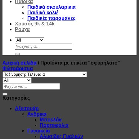
Παιδικά
Παιδικά σκουλαρίκια
Παιδικά κολιέ
Παιδικές παραμάνες
Χρυσός 9k & 14k
Ρούχα
Αναζήτηση
για:
Αρχική σελίδα
/
Προϊόντα με ετικέτα “σφυρήλατο”
Φιλτράρισμα
Αναζήτηση
για:
Κατηγορίες
Αξεσουάρ
Ανδρικά
Μπρελόκ
Πορτοφόλια
Γυναικεία
Αλυσίδες Γυαλιών