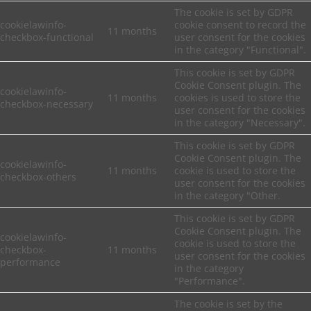
The cookie is set by GDPR
cookielawinfo-
cookie consent to record the
11 months
checkbox-functional
user consent for the cookies
in the category "Functional".
This cookie is set by GDPR
Cookie Consent plugin. The
cookielawinfo-
11 months
cookies is used to store the
checkbox-necessary
user consent for the cookies
in the category "Necessary".
This cookie is set by GDPR
Cookie Consent plugin. The
cookielawinfo-
11 months
cookie is used to store the
checkbox-others
user consent for the cookies
in the category "Other.
This cookie is set by GDPR
Cookie Consent plugin. The
cookielawinfo-
cookie is used to store the
checkbox-
11 months
user consent for the cookies
performance
in the category
"Performance".
The cookie is set by the