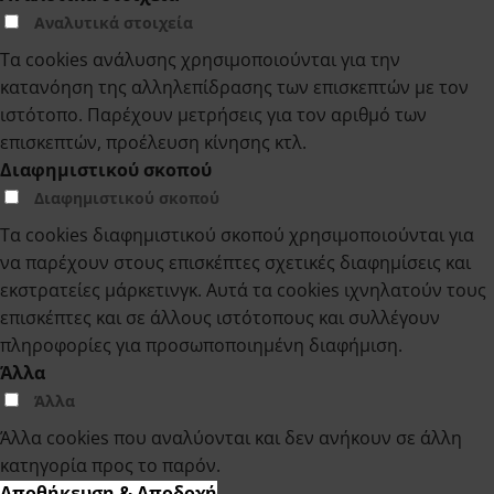
Αναλυτικά στοιχεία
Τα cookies ανάλυσης χρησιμοποιούνται για την
κατανόηση της αλληλεπίδρασης των επισκεπτών με τον
ιστότοπο. Παρέχουν μετρήσεις για τον αριθμό των
επισκεπτών, προέλευση κίνησης κτλ.
Διαφημιστικού σκοπού
Διαφημιστικού σκοπού
Τα cookies διαφημιστικού σκοπού χρησιμοποιούνται για
να παρέχουν στους επισκέπτες σχετικές διαφημίσεις και
εκστρατείες μάρκετινγκ. Αυτά τα cookies ιχνηλατούν τους
επισκέπτες και σε άλλους ιστότοπους και συλλέγουν
πληροφορίες για προσωποποιημένη διαφήμιση.
Άλλα
Άλλα
Άλλα cookies που αναλύονται και δεν ανήκουν σε άλλη
κατηγορία προς το παρόν.
Αποθήκευση & Αποδοχή