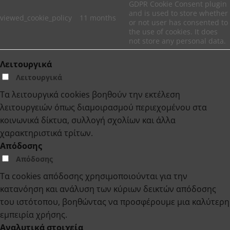
GDPR Cookie Consent plugin
and is used to store whether
viewed_cookie_policy
11 months
or not user has consented to
the use of cookies. It does
not store any personal data.
Λειτουργικά
Λειτουργικά
Τα λειτουργικά cookies βοηθούν την εκτέλεση
λειτουργειών όπως διαμοιρασμού περιεχομένου στα
κοινωνικά δίκτυα, συλλογή σχολίων και άλλα
χαρακτηριστικά τρίτων.
Απόδοσης
Απόδοσης
Τα cookies απόδοσης χρησιμοποιούνται για την
κατανόηση και ανάλυση των κύριων δεικτών απόδοσης
του ιστότοπου, βοηθώντας να προσφέρουμε μια καλύτερη
εμπειρία χρήσης.
Αναλυτικά στοιχεία