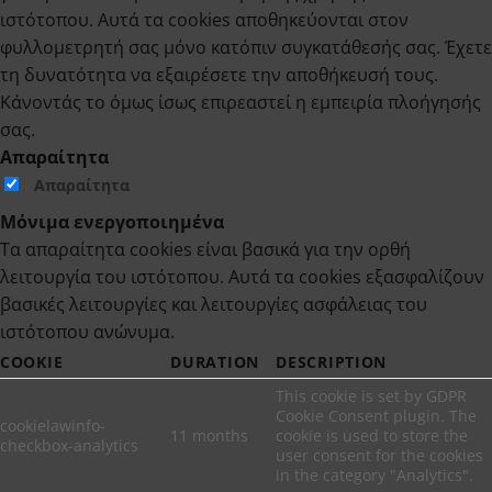
ιστότοπου. Αυτά τα cookies αποθηκεύονται στον
φυλλομετρητή σας μόνο κατόπιν συγκατάθεσής σας. Έχετε
τη δυνατότητα να εξαιρέσετε την αποθήκευσή τους.
Κάνοντάς το όμως ίσως επιρεαστεί η εμπειρία πλοήγησής
σας.
Απαραίτητα
Απαραίτητα
Μόνιμα ενεργοποιημένα
Τα απαραίτητα cookies είναι βασικά για την ορθή
λειτουργία του ιστότοπου. Αυτά τα cookies εξασφαλίζουν
βασικές λειτουργίες και λειτουργίες ασφάλειας του
ιστότοπου ανώνυμα.
COOKIE
DURATION
DESCRIPTION
This cookie is set by GDPR
Cookie Consent plugin. The
cookielawinfo-
11 months
cookie is used to store the
checkbox-analytics
user consent for the cookies
in the category "Analytics".