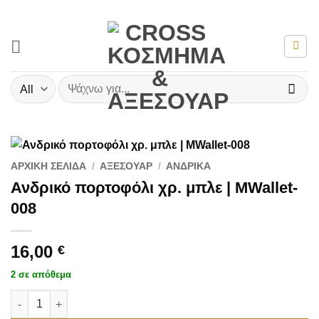
Μετάβαση
στο
περιεχόμενο
Αναζήτηση
για:
ΑΡΧΙΚΉ ΣΕΛΊΔΑ
/
ΑΞΕΣΟΥΆΡ
/
ΑΝΔΡΙΚΆ
Ανδρικό πορτοφόλι χρ. μπλε | MWallet-
008
16,00
€
2 σε απόθεμα
Ανδρικό πορτοφόλι χρ. μπλε | MWallet-008 ποσότητα