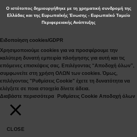
Ο ιστότοπος δημιουργήθηκε με τη χρηματική συνδρομή της
Ελλάδας και της Ευρωπαϊκής Ένωσης - Ευρωπαϊκό Ταμείο
Περιφερειακής Ανάπτυξης
Ειδοποίηση cookies/GDPR
Χρησιμοποιούμε cookies για να προσφέρουμε την
καλύτερη δυνατή εμπειρία πλοήγησης για αυτή και τις
επόμενες επισκέψεις σας. Επιλέγοντας “Αποδοχή όλων”,
συμφωνείτε στη χρήση ΟΛΩΝ των cookies. Όμως,
επιλέγοντας "Ρυθμίσεις Cookie" έχετε τη δυνατότητα να
ελέγξετε σε ποια στοιχεία δίνετε άδεια.
Διαβάστε περισσότερα
Ρυθμίσεις Cookie
Αποδοχή όλων
CLOSE