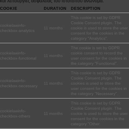
και λειτουργίες ασφάλειας του ιστότοπου ανώνυμα.
COOKIE
DURATION
DESCRIPTION
This cookie is set by GDPR
Cookie Consent plugin. The
cookielawinfo-
11 months
cookie is used to store the user
checkbox-analytics
consent for the cookies in the
category "Analytics".
The cookie is set by GDPR
cookielawinfo-
cookie consent to record the
11 months
checkbox-functional
user consent for the cookies in
the category "Functional".
This cookie is set by GDPR
Cookie Consent plugin. The
cookielawinfo-
11 months
cookies is used to store the
checkbox-necessary
user consent for the cookies in
the category "Necessary".
This cookie is set by GDPR
Cookie Consent plugin. The
cookielawinfo-
11 months
cookie is used to store the user
checkbox-others
consent for the cookies in the
category "Other.