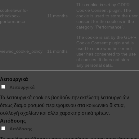
This cookie is set by GDPR
cookielawinfo-
Cookie Consent plugin. The
checkbox-
11 months
cookie is used to store the user
performance
consent for the cookies in the
category "Performance".
The cookie is set by the GDPR
Cookie Consent plugin and is
used to store whether or not
viewed_cookie_policy
11 months
user has consented to the use
of cookies. It does not store
any personal data.
Λειτουργικά
Λειτουργικά
Τα λειτουργικά cookies βοηθούν την εκτέλεση λειτουργειών
όπως διαμοιρασμού περιεχομένου στα κοινωνικά δίκτυα,
συλλογή σχολίων και άλλα χαρακτηριστικά τρίτων.
Απόδοσης
Απόδοσης