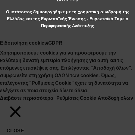
Ο ιστότοπος δημιουργήθηκε με τη χρηματική συνδρομή της
Ελλάδας και της Ευρωπαϊκής Ένωσης - Ευρωπαϊκό Ταμείο
Περιφερειακής Ανάπτυξης
Ειδοποίηση cookies/GDPR
Χρησιμοποιούμε cookies για να προσφέρουμε την
καλύτερη δυνατή εμπειρία πλοήγησης για αυτή και τις
επόμενες επισκέψεις σας. Επιλέγοντας “Αποδοχή όλων”,
συμφωνείτε στη χρήση ΟΛΩΝ των cookies. Όμως,
επιλέγοντας "Ρυθμίσεις Cookie" έχετε τη δυνατότητα να
ελέγξετε σε ποια στοιχεία δίνετε άδεια.
Διαβάστε περισσότερα
Ρυθμίσεις Cookie
Αποδοχή όλων
CLOSE