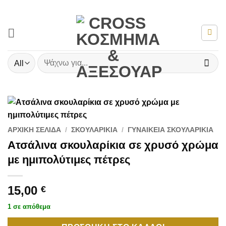
Μετάβαση
στο
περιεχόμενο
Αναζήτηση
για:
ΑΡΧΙΚΉ ΣΕΛΊΔΑ
/
ΣΚΟΥΛΑΡΊΚΙΑ
/
ΓΥΝΑΙΚΕΊΑ ΣΚΟΥΛΑΡΊΚΙΑ
Ατσάλινα σκουλαρίκια σε χρυσό χρώμα
με ημιπολύτιμες πέτρες
15,00
€
1 σε απόθεμα