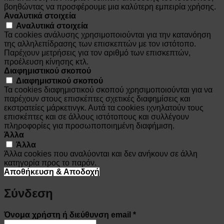
βοηθώντας να προσφέρουμε μια καλύτερη εμπειρία χρήσης.
Αναλυτικά στοιχεία
Αναλυτικά στοιχεία
Τα cookies ανάλυσης χρησιμοποιούνται για την κατανόηση
της αλληλεπίδρασης των επισκεπτών με τον ιστότοπο.
Παρέχουν μετρήσεις για τον αριθμό των επισκεπτών,
προέλευση κίνησης κτλ.
Διαφημιστικού σκοπού
Διαφημιστικού σκοπού
Τα cookies διαφημιστικού σκοπού χρησιμοποιούνται για να
παρέχουν στους επισκέπτες σχετικές διαφημίσεις και
εκστρατείες μάρκετινγκ. Αυτά τα cookies ιχνηλατούν τους
επισκέπτες και σε άλλους ιστότοπους και συλλέγουν
πληροφορίες για προσωποποιημένη διαφήμιση.
Άλλα
Άλλα
Άλλα cookies που αναλύονται και δεν ανήκουν σε άλλη
κατηγορία προς το παρόν.
Αποθήκευση & Αποδοχή
Σύνδεση
Απαιτείται
Όνομα χρήστη ή διεύθυνση email
*