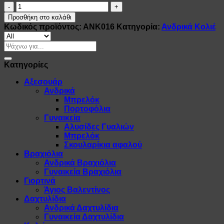
Ατσάλινος
σταυρός
Προσθήκη στο καλάθι
με
Κωδικός προϊόντος:
ΑΝΚ016
Κατηγορία:
Ανδρικά Κολιέ
αλυσίδα
ποσότητα
Αναζήτηση
για:
Κατηγορίες
Αξεσουάρ
Ανδρικά
Μπρελόκ
Πορτοφόλια
Γυναικεία
Αλυσίδες Γυαλιών
Μπρελόκ
Σκουλαρίκια αφαλού
Βραχιόλια
Ανδρικά Βραχιόλια
Γυναικεία Βραχιόλια
Γιορτινά
Άγιος Βαλεντίνος
Δαχτυλίδια
Ανδρικά Δαχτυλίδια
Γυναικεία Δαχτυλίδια