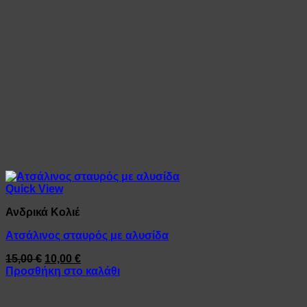
Quick View
Ανδρικά Κολιέ
Ατσάλινος σταυρός με αλυσίδα
Original
Η
15,00
€
10,00
€
price
τρέχουσα
Προσθήκη στο καλάθι
was:
τιμή
15,00 €.
είναι: