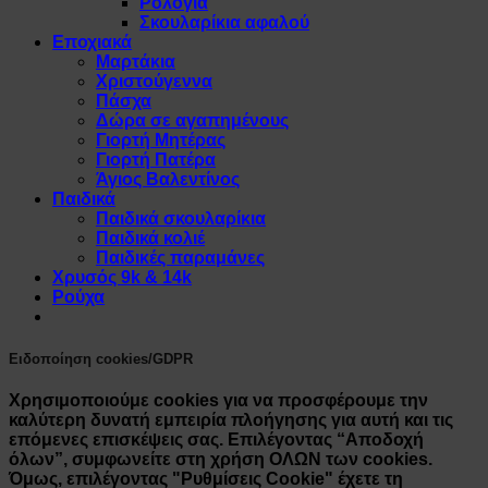
Ρολόγια
Σκουλαρίκια αφαλού
Εποχιακά
Μαρτάκια
Χριστούγεννα
Πάσχα
Δώρα σε αγαπημένους
Γιορτή Μητέρας
Γιορτή Πατέρα
Άγιος Βαλεντίνος
Παιδικά
Παιδικά σκουλαρίκια
Παιδικά κολιέ
Παιδικές παραμάνες
Χρυσός 9k & 14k
Ρούχα
Ειδοποίηση cookies/GDPR
Χρησιμοποιούμε cookies για να προσφέρουμε την
καλύτερη δυνατή εμπειρία πλοήγησης για αυτή και τις
επόμενες επισκέψεις σας. Επιλέγοντας “Αποδοχή
όλων”, συμφωνείτε στη χρήση ΟΛΩΝ των cookies.
Όμως, επιλέγοντας "Ρυθμίσεις Cookie" έχετε τη