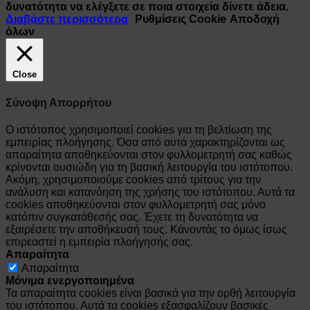
δυνατότητα να ελέγξετε σε ποια στοιχεία δίνετε άδεια.
Διαβάστε περισσότερα
Ρυθμίσεις Cookie
Αποδοχή
όλων
Close
Σύνοψη Απορρήτου
Ο ιστότοπος χρησιμοποιεί cookies για τη βελτίωση της
εμπειρίας πλοήγησης. Όσα από αυτά χαρακτηρίζονται ως
απαραίτητα αποθηκεύονται στον φυλλομετρητή σας καθώς
κρίνονται ουσιώδη για τη βασική λειτουργία του ιστότοπου.
Ακόμη, χρησιμοποιούμε cookies από τρίτους για την
ανάλυση και κατανόηση της χρήσης του ιστότοπου. Αυτά τα
cookies αποθηκεύονται στον φυλλομετρητή σας μόνο
κατόπιν συγκατάθεσής σας. Έχετε τη δυνατότητα να
εξαιρέσετε την αποθήκευσή τους. Κάνοντάς το όμως ίσως
επιρεαστεί η εμπειρία πλοήγησής σας.
Απαραίτητα
Απαραίτητα
Μόνιμα ενεργοποιημένα
Τα απαραίτητα cookies είναι βασικά για την ορθή λειτουργία
του ιστότοπου. Αυτά τα cookies εξασφαλίζουν βασικές