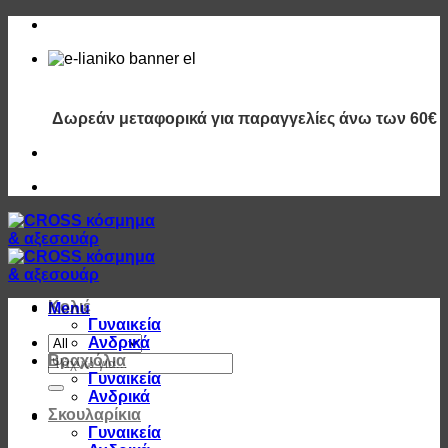
Μετάβαση
στο
περιεχόμενο
Δωρεάν μεταφορικά για παραγγελίες άνω των 60€
Κολιέ
Menu
Γυναικεία
Ανδρικά
Αναζήτηση
Βραχιόλια
για:
Γυναικεία
Ανδρικά
Σκουλαρίκια
Γυναικεία