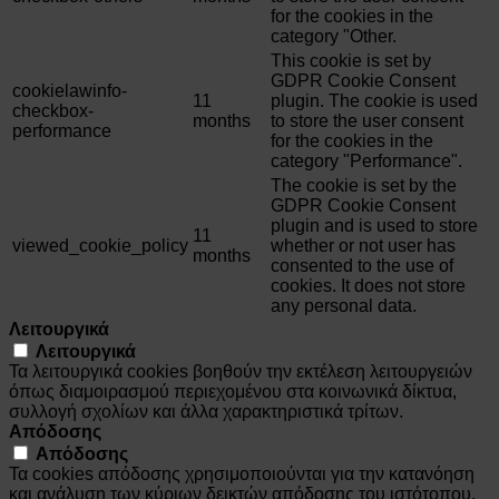
for the cookies in the
category "Other.
This cookie is set by
GDPR Cookie Consent
cookielawinfo-
11
plugin. The cookie is used
checkbox-
months
to store the user consent
performance
for the cookies in the
category "Performance".
The cookie is set by the
GDPR Cookie Consent
plugin and is used to store
11
viewed_cookie_policy
whether or not user has
months
consented to the use of
cookies. It does not store
any personal data.
Λειτουργικά
Λειτουργικά
Τα λειτουργικά cookies βοηθούν την εκτέλεση λειτουργειών
όπως διαμοιρασμού περιεχομένου στα κοινωνικά δίκτυα,
συλλογή σχολίων και άλλα χαρακτηριστικά τρίτων.
Απόδοσης
Απόδοσης
Τα cookies απόδοσης χρησιμοποιούνται για την κατανόηση
και ανάλυση των κύριων δεικτών απόδοσης του ιστότοπου,