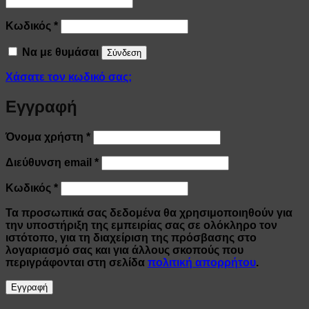
Απαιτείται
Κωδικός
*
Να με θυμάσαι
Σύνδεση
Χάσατε τον κωδικό σας;
Εγγραφή
Απαιτείται
Όνομα χρήστη
*
Απαιτείται
Διεύθυνση email
*
Απαιτείται
Κωδικός
*
Τα προσωπικά σας δεδομένα θα χρησιμοποιηθούν για
την υποστήριξη της εμπειρίας σας σε ολόκληρο τον
ιστότοπο, για τη διαχείριση της πρόσβασης στο
λογαριασμό σας και για άλλους σκοπούς που
περιγράφονται στη σελίδα
πολιτική απορρήτου
.
Εγγραφή