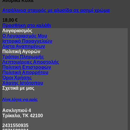
Ανδρικά Κολιέ
Ατσάλινοσ σταυρός με αλυσίδα σε ασημί χρώμα
18,00
€
Προσθήκη στο καλάθι
Λογαριασμός
Ο Λογαριασμός Μου
Ιστορικό Παραγγελιών
Λίστα Αγαπημένων
Πολιτική Αγορών
Τρόποι Πληρωμής
Λεπτομέρειες Αποστολής
Πολιτική Επιστροφών
Πολιτική Απορρήτου
Όροι Χρήσης
Χάρτης Ιστότοπου
Σχετικά με μας
Λίγα λόγια για εμάς
Ασκληπιού 4
Τρίκαλα, ΤΚ 42100
2431550935