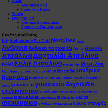
Κολιέ
Ανδρικά Κολιέ
Γυναικεία Κολιέ
Ρούχα
Σκουλαρίκια
Ανδρικά Σκουλαρίκια
Γυναικεία Σκουλαρίκια
Ετικέτες προϊόντος
plexiglass
brigitteboutique
Ear Cuff
Snake
Ανδρικά
Ατσάλι
Ανδρικό πορτοφόλι
Ασημί
Δαχτυλίδι Ατσάλινο
Ατσάλινα
Κολιέ Ατσάλινο
Μπρελόκ
Κολιέ
Μαργαριτάρι
ανδρικά
αλυσίδα ποδιού
Σκουλαρίκια ατσάλι
Χρυσαφί
βραχιόλια
ατσάλινο
ατσάλινος
βραχιόλια
βάπτιση
βραχιόλι
γυναικείο
δαχτυλίδια
γυναικεία
γάμος
εκκλησιαστικό
ημιπολυτιμο
καρδιά
καρφωτά σκουλαρίκια
κρυσταλλάκι
ρούχα
πέρλα
κρικάκια
ορειχάλκινα
πηλός
σκουλαρίκια
σταυρός
σμάλτο
σκουλαρίκια καρφωτά