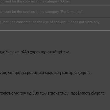
onsent for the cookies in the category "Other.
consent for the cookies in the category "Performance".
 user has consented to the use of cookies. It does not store any
χολίων και άλλα χαρακτηριστικά τρίτων.
ντας να προσφέρουμε μια καλύτερη εμπειρία χρήσης.
τρήσεις για τον αριθμό των επισκεπτών, προέλευση κίνησης