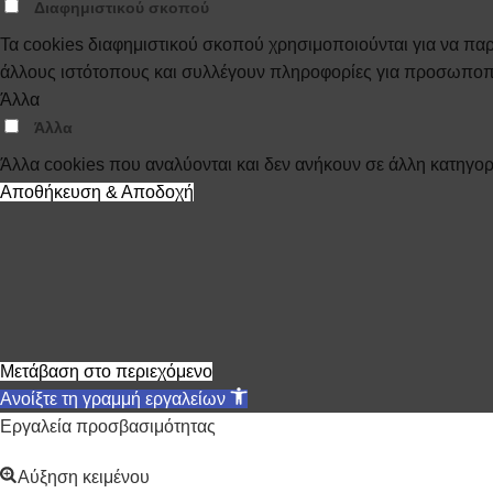
Διαφημιστικού σκοπού
Τα cookies διαφημιστικού σκοπού χρησιμοποιούνται για να παρέ
άλλους ιστότοπους και συλλέγουν πληροφορίες για προσωποπ
Άλλα
Άλλα
Άλλα cookies που αναλύονται και δεν ανήκουν σε άλλη κατηγορ
Αποθήκευση & Αποδοχή
Μετάβαση στο περιεχόμενο
Ανοίξτε τη γραμμή εργαλείων
Εργαλεία προσβασιμότητας
Αύξηση κειμένου