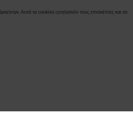
ρκετινγκ. Αυτά τα cookies ιχνηλατούν τους επισκέπτες και σε