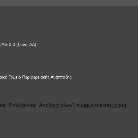
AG 2.0 (Level AA)
ϊκό Ταμείο Περιφερειακής Ανάπτυξης
 σας. Επιλέγοντας “Αποδοχή όλων”, συμφωνείτε στη χρήση