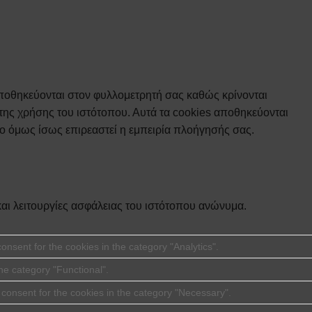
αποθηκεύονται στον φυλλομετρητή σας καθώς κρίνονται
 της χρήσης του ιστότοπου. Αυτά τα cookies αποθηκεύονται
το όμως ίσως επιρεαστεί η εμπειρία πλοήγησής σας.
 και λειτουργίες ασφάλειας του ιστότοπου ανώνυμα.
nsent for the cookies in the category "Analytics".
he category "Functional".
consent for the cookies in the category "Necessary".