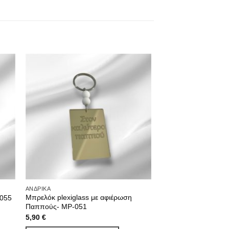
ΑΝΔΡΙΚΆ
ΓΥΝΑΙΚΕΊΑ
Μπρελόκ plexiglass με αφιέρωση
Μπρελόκ plexiglass
-055
Παππούς- MP-051
056
5,90
€
5,90
€