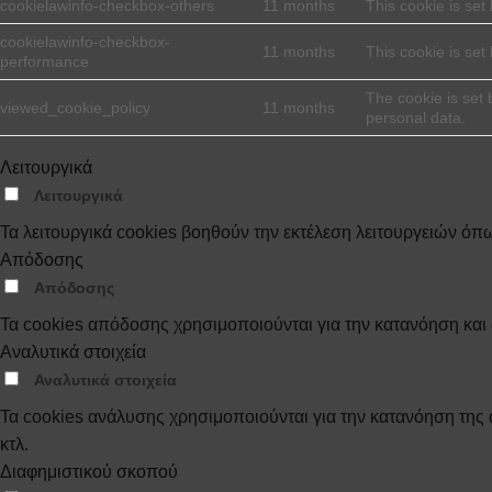
cookielawinfo-checkbox-others
11 months
This cookie is set
cookielawinfo-checkbox-
11 months
This cookie is se
performance
The cookie is set
viewed_cookie_policy
11 months
personal data.
Λειτουργικά
Λειτουργικά
Τα λειτουργικά cookies βοηθούν την εκτέλεση λειτουργειών όπ
Απόδοσης
Απόδοσης
Τα cookies απόδοσης χρησιμοποιούνται για την κατανόηση κα
Αναλυτικά στοιχεία
Αναλυτικά στοιχεία
Τα cookies ανάλυσης χρησιμοποιούνται για την κατανόηση της
κτλ.
Διαφημιστικού σκοπού