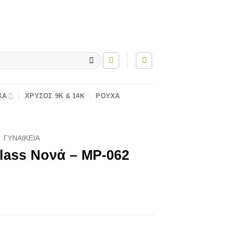
ΚΆ
ΧΡΥΣΌΣ 9K & 14K
ΡΟΎΧΑ
ΓΥΝΑΙΚΕΊΑ
lass Νονά – MP-062