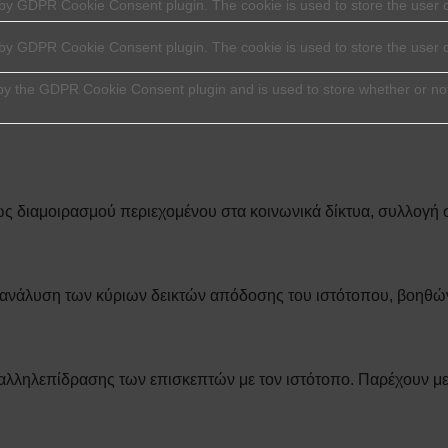
 by GDPR Cookie Consent plugin. The cookie is used to store the user c
t by GDPR Cookie Consent plugin. The cookie is used to store the user 
 by the GDPR Cookie Consent plugin and is used to store whether or not
ως διαμοιρασμού περιεχομένου στα κοινωνικά δίκτυα, συλλογή σ
ι ανάλυση των κύριων δεικτών απόδοσης του ιστότοπου, βοηθώ
 αλληλεπίδρασης των επισκεπτών με τον ιστότοπο. Παρέχουν με