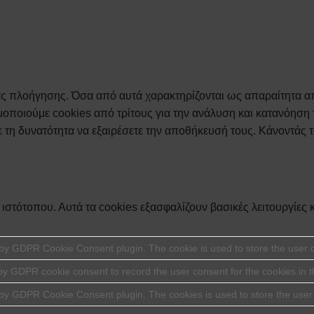
ρίας πλοήγησης. Όσα από αυτά χαρακτηρίζονται ως απαραίτητα 
ιμοποιούμε cookies από τρίτους για την ανάλυση και κατανόηση
 τη δυνατότητα να εξαιρέσετε την αποθήκευσή τους. Κάνοντάς 
υ ιστότοπου. Αυτά τα cookies εξασφαλίζουν βασικές λειτουργίες
 by GDPR Cookie Consent plugin. The cookie is used to store the user co
by GDPR cookie consent to record the user consent for the cookies in t
t by GDPR Cookie Consent plugin. The cookies is used to store the user 