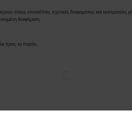
χουν στους επισκέπτες σχετικές διαφημίσεις και εκστρατείες μά
οιημένη διαφήμιση.
ία προς το παρόν.