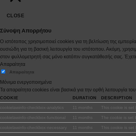
CLOSE
Σύνοψη Απορρήτου
Ο ιστότοπος χρησιμοποιεί cookies για τη βελτίωση της εμπει
ουσιώδη για τη βασική λειτουργία του ιστότοπου. Ακόμη, χρησ
στον φυλλομετρητή σας μόνο κατόπιν συγκατάθεσής σας. Έχετε
Απαραίτητα
Απαραίτητα
Μόνιμα ενεργοποιημένα
Τα απαραίτητα cookies είναι βασικά για την ορθή λειτουργία το
COOKIE
DURATION
DESCRIPTION
cookielawinfo-checkbox-analytics
11 months
This cookie is set
cookielawinfo-checkbox-functional
11 months
The cookie is set 
cookielawinfo-checkbox-necessary
11 months
This cookie is se