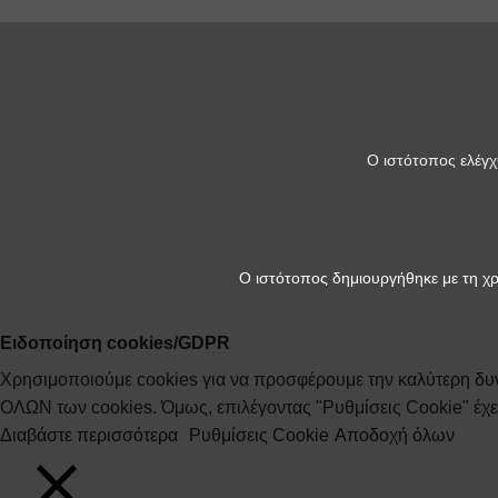
Ο ιστότοπος ελέγ
Ο ιστότοπος δημιουργήθηκε με τη χ
Ειδοποίηση cookies/GDPR
Χρησιμοποιούμε cookies για να προσφέρουμε την καλύτερη δυν
ΟΛΩΝ των cookies. Όμως, επιλέγοντας "Ρυθμίσεις Cookie" έχετε 
Διαβάστε περισσότερα
Ρυθμίσεις Cookie
Αποδοχή όλων