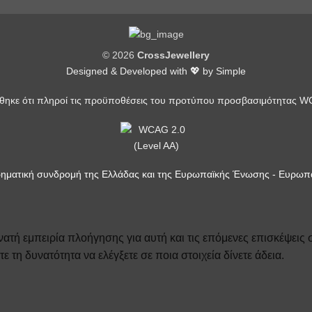
© 2026
CrossJewellery
Designed & Developed with 💖 by
Simple
χθηκε ότι πληροί τις προϋποθέσεις του προτύπου προσβασιμότητας WC
ρηματική συνδρομή της Ελλάδας και της Ευρωπαϊκής Ένωσης - Ευρωπα
ατή εμπειρία πλοήγησης για αυτή και τις επόμενες επισκέψεις
τη δυνατότητα να ελέγξετε σε ποια στοιχεία δίνετε άδεια.