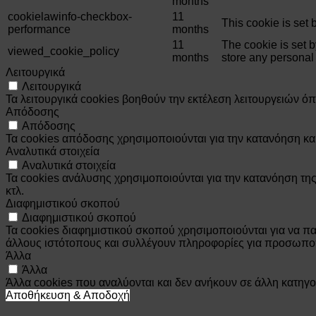
months
cookielawinfo-checkbox-
11
This cookie is set
performance
months
11
The cookie is set 
viewed_cookie_policy
months
store any personal
Λειτουργικά
Λειτουργικά
Τα λειτουργικά cookies βοηθούν την εκτέλεση λειτουργειών ό
Απόδοσης
Απόδοσης
Τα cookies απόδοσης χρησιμοποιούνται για την κατανόηση κ
Αναλυτικά στοιχεία
Αναλυτικά στοιχεία
Τα cookies ανάλυσης χρησιμοποιούνται για την κατανόηση τη
κτλ.
Διαφημιστικού σκοπού
Διαφημιστικού σκοπού
Τα cookies διαφημιστικού σκοπού χρησιμοποιούνται για να παρ
άλλους ιστότοπους και συλλέγουν πληροφορίες για προσωπο
Άλλα
Άλλα
Άλλα cookies που αναλύονται και δεν ανήκουν σε άλλη κατηγο
Αποθήκευση & Αποδοχή