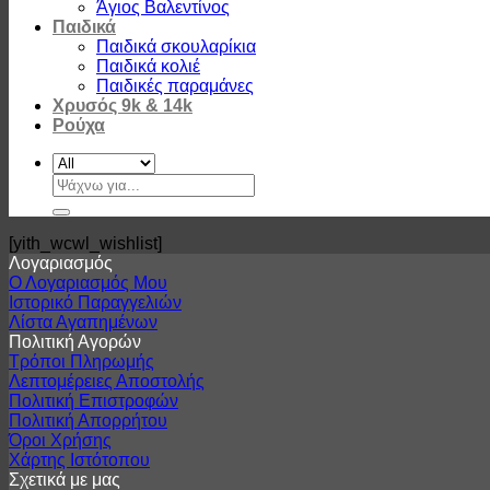
Άγιος Βαλεντίνος
Παιδικά
Παιδικά σκουλαρίκια
Παιδικά κολιέ
Παιδικές παραμάνες
Χρυσός 9k & 14k
Ρούχα
Αναζήτηση
για:
[yith_wcwl_wishlist]
Λογαριασμός
Ο Λογαριασμός Μου
Ιστορικό Παραγγελιών
Λίστα Αγαπημένων
Πολιτική Αγορών
Τρόποι Πληρωμής
Λεπτομέρειες Αποστολής
Πολιτική Επιστροφών
Πολιτική Απορρήτου
Όροι Χρήσης
Χάρτης Ιστότοπου
Σχετικά με μας