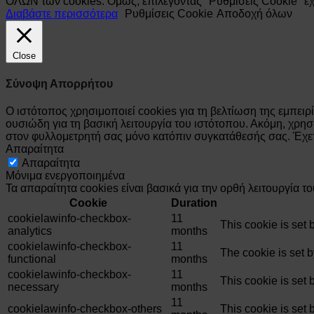
ΟΛΩΝ των cookies. Όμως, επιλέγοντας "Ρυθμίσεις Cookie" έχετε
Διαβάστε περισσότερα
Ρυθμίσεις Cookie
Αποδοχή όλων
Close
Σύνοψη Απορρήτου
Ο ιστότοπος χρησιμοποιεί cookies για τη βελτίωση της εμπε
ουσιώδη για τη βασική λειτουργία του ιστότοπου. Ακόμη, χρη
στον φυλλομετρητή σας μόνο κατόπιν συγκατάθεσής σας. Έχετ
Απαραίτητα
Απαραίτητα
Μόνιμα ενεργοποιημένα
Τα απαραίτητα cookies είναι βασικά για την ορθή λειτουργία τ
Cookie
Duration
cookielawinfo-checkbox-
11
This cookie is set
analytics
months
cookielawinfo-checkbox-
11
The cookie is set 
functional
months
cookielawinfo-checkbox-
11
This cookie is set
necessary
months
11
cookielawinfo-checkbox-others
This cookie is set