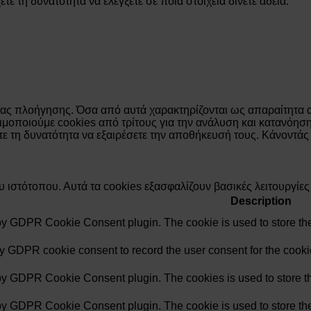
 τη δυνατότητα να ελέγξετε σε ποια στοιχεία δίνετε άδεια.
ιρίας πλοήγησης. Όσα από αυτά χαρακτηρίζονται ως απαραίτητα
σιμοποιούμε cookies από τρίτους για την ανάλυση και κατανόησ
ε τη δυνατότητα να εξαιρέσετε την αποθήκευσή τους. Κάνοντάς
ου ιστότοπου. Αυτά τα cookies εξασφαλίζουν βασικές λειτουργίε
Description
 by GDPR Cookie Consent plugin. The cookie is used to store the 
by GDPR cookie consent to record the user consent for the cookie
 by GDPR Cookie Consent plugin. The cookies is used to store th
 by GDPR Cookie Consent plugin. The cookie is used to store the 