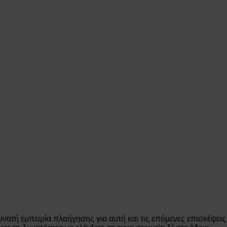
νατή εμπειρία πλοήγησης για αυτή και τις επόμενες επισκέψει