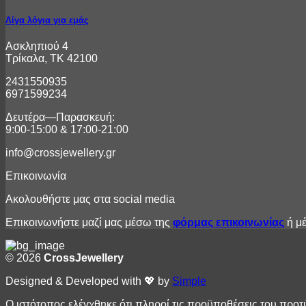
Λίγα λόγια για εμάς
Ασκληπιού 4
Τρίκαλα, ΤΚ 42100
2431550935
6971599234
Δευτέρα—Παρασκευή:
9:00-15:00 & 17:00-21:00
info@crossjewellery.gr
Επικοινωνία
Ακολουθήστε μας στα social media
Επικοινωνήστε μαζί μας μέσω της
φόρμας επικοινωνίας
ή μέ
© 2026
CrossJewellery
Designed & Developed with 💖 by
Simple
Ο ιστότοπος ελέγχθηκε ότι πληροί τις προϋποθέσεις του πρ