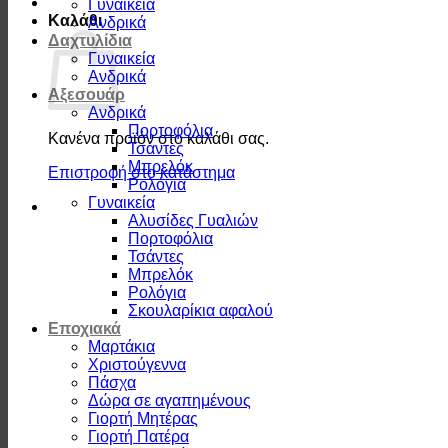
Γυναικεία
Καλάθι
Ανδρικά
Δαχτυλίδια
Γυναικεία
Ανδρικά
Αξεσουάρ
Ανδρικά
Πορτοφόλια
Κανένα προϊόν στο καλάθι σας.
Τσάντες
Μπρελόκ
Επιστροφή στο κατάστημα
Ρολόγια
Γυναικεία
Αλυσίδες Γυαλιών
Πορτοφόλια
Τσάντες
Μπρελόκ
Ρολόγια
Σκουλαρίκια αφαλού
Εποχιακά
Μαρτάκια
Χριστούγεννα
Πάσχα
Δώρα σε αγαπημένους
Γιορτή Μητέρας
Γιορτή Πατέρα