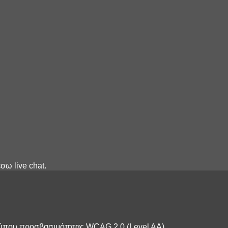
σω live chat.
οτύπου προσβασιμότητας WCAG 2.0 (Level AA)