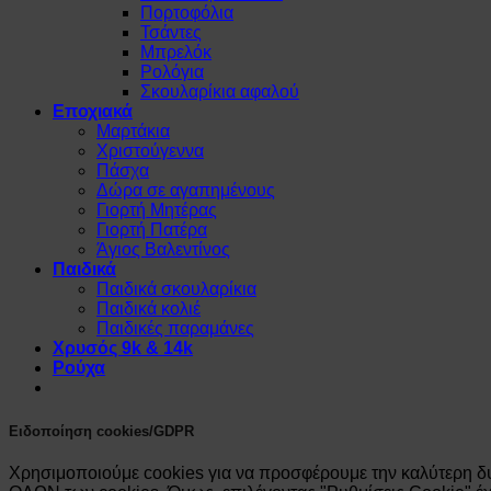
Πορτοφόλια
Τσάντες
Μπρελόκ
Ρολόγια
Σκουλαρίκια αφαλού
Εποχιακά
Μαρτάκια
Χριστούγεννα
Πάσχα
Δώρα σε αγαπημένους
Γιορτή Μητέρας
Γιορτή Πατέρα
Άγιος Βαλεντίνος
Παιδικά
Παιδικά σκουλαρίκια
Παιδικά κολιέ
Παιδικές παραμάνες
Χρυσός 9k & 14k
Ρούχα
Ειδοποίηση cookies/GDPR
Χρησιμοποιούμε cookies για να προσφέρουμε την καλύτερη δυ